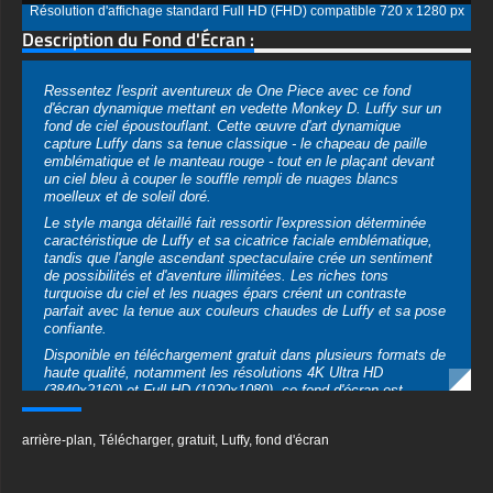
Résolution d'affichage standard Full HD (FHD) compatible 720 x 1280 px
Description du Fond d'Écran :
Ressentez l'esprit aventureux de One Piece avec ce fond
d'écran dynamique mettant en vedette Monkey D. Luffy sur un
fond de ciel époustouflant. Cette œuvre d'art dynamique
capture Luffy dans sa tenue classique - le chapeau de paille
emblématique et le manteau rouge - tout en le plaçant devant
un ciel bleu à couper le souffle rempli de nuages blancs
moelleux et de soleil doré.
Le style manga détaillé fait ressortir l'expression déterminée
caractéristique de Luffy et sa cicatrice faciale emblématique,
tandis que l'angle ascendant spectaculaire crée un sentiment
de possibilités et d'aventure illimitées. Les riches tons
turquoise du ciel et les nuages épars créent un contraste
parfait avec la tenue aux couleurs chaudes de Luffy et sa pose
confiante.
Disponible en téléchargement gratuit dans plusieurs formats de
haute qualité, notamment les résolutions 4K Ultra HD
(3840x2160) et Full HD (1920x1080), ce fond d'écran est
parfaitement adapté aux ordinateurs de bureau et aux appareils
mobiles. Que vous préfériez une disposition horizontale pour
arrière-plan
,
Télécharger
,
gratuit
,
Luffy
,
fond d'écran
l'écran de votre ordinateur ou un format vertical pour votre
téléphone, vous pouvez télécharger instantanément ce fond
d'écran inspirant sans inscription.