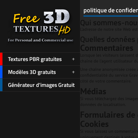
politique de confiden
Qui sommes-nou
L'adresse de notre site Web est
Quelles données p
Commentaires
Lorsque les visiteurs laissent 
Textures PBR gratuites
chaîne de l'agent utilisateur 
Une chaîne anonymisée créée à 
Modèles 3D gratuits
confidentialité du service Grav
côté de votre commentaire.
Générateur d'images Gratuit
Médias
Si vous téléchargez des images 
données de localisation.
Formulaires de 
Cookies
Si vous laissez un commentaire
uniquement destinés à votre co