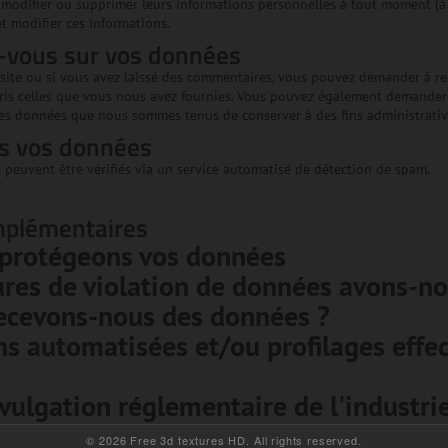
, modifier ou supprimer leurs informations personnelles à tout moment (à l
t modifier ces informations.
z-vous sur vos données
 site ou si vous avez laissé des commentaires, vous pouvez demander à re
pris celles que vous nous avez fournies. Vous pouvez également demander
es données que nous sommes tenus de conserver à des fins administratives
s vos données
 peuvent être vérifiés via un service automatisé de détection de spam.
mplémentaires
protégeons vos données
res de violation de données avons-no
recevons-nous des données ?
ns automatisées et/ou profilages effe
vulgation réglementaire de l'industri
© 2026 Free 3d textures HD. All rights reserved.