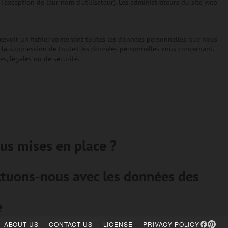
'exception de leur nom d'utilisateur). Les administrateurs du site web
cevoir un fichier contenant toutes les données personnelles que nous
 la suppression de toutes les données personnelles vous concernant.
, légales ou de sécurité.
us mises en place ?
ctuons-nous avec les données des
e
·
·
·
ABOUT US
CONTACT US
LICENSE
PRIVACY POLICY