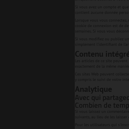
Si vous avez un compte et que 
contient aucune donnée person
Lorsque vous vous connectez, n
cookie de connexion est de deu
semaines. Si vous vous déconn
Si vous modifiez ou publiez un
simplement l'identifiant de l'a
Contenu intégré
Les articles de ce site peuvent
exactement de la même manière q
Ces sites Web peuvent collecter
y compris le suivi de votre in
Analytique
Avec qui partag
Combien de temp
Si vous laissez un commentair
suivants, au lieu de les laisser
Pour les utilisateurs qui s'ins