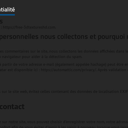
tialité
s
 : https://free-3dtextureshd.com.
ersonnelles nous collectons et pourquoi 
des commentaires sur le site, nous collectons les données affichées dans le
du navigateur pour aider à la détection du spam.
partir de votre adresse e-mail (également appelée hachage) peut être envoy
atar est disponible ici : https://automattic.com/privacy/. Après validatio
sur le site web, évitez celles contenant des données de localisation EXIF
contact
 sur notre site, vous pouvez choisir d'enregistrer votre nom, votre adress
nfort afin de vous éviter d'avoir à les saisir à nouveau lorsque vous lai