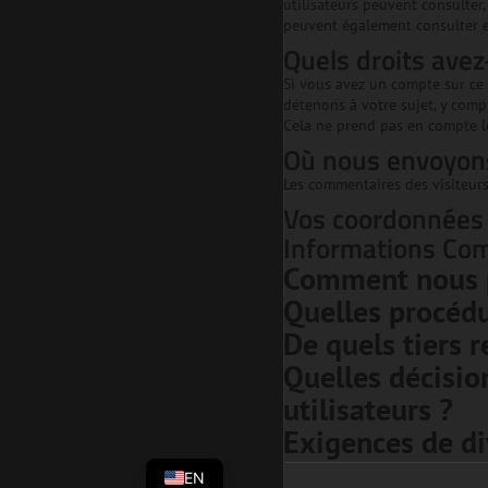
utilisateurs peuvent consulter
peuvent également consulter e
Quels droits ave
Si vous avez un compte sur ce
détenons à votre sujet, y com
Cela ne prend pas en compte l
Où nous envoyon
Les commentaires des visiteurs
Vos coordonnées
Informations Co
Comment nous 
Quelles procédu
De quels tiers 
Quelles décisio
utilisateurs ?
Exigences de di
EN