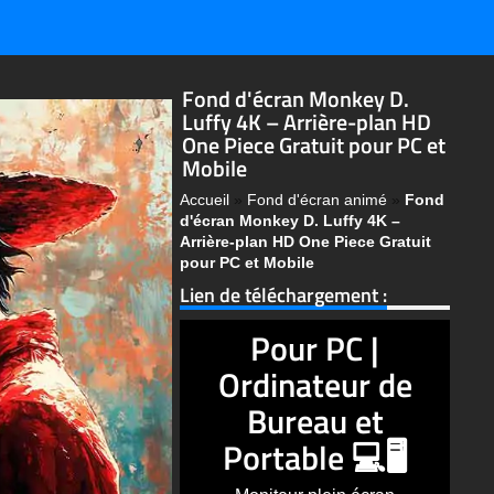
Fond d'écran Monkey D.
Luffy 4K – Arrière-plan HD
One Piece Gratuit pour PC et
Mobile
Accueil
»
Fond d'écran animé
»
Fond
d'écran Monkey D. Luffy 4K –
Arrière-plan HD One Piece Gratuit
pour PC et Mobile
Lien de téléchargement :
Pour PC |
Ordinateur de
Bureau et
Portable 💻🖥️