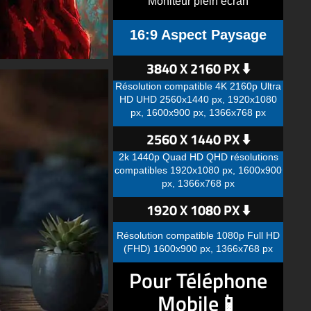
Moniteur plein écran
16:9 Aspect Paysage
3840 X 2160 PX ⬇️
Résolution compatible 4K 2160p Ultra
HD UHD 2560x1440 px, 1920x1080
px, 1600x900 px, 1366x768 px
2560 X 1440 PX ⬇️
2k 1440p Quad HD QHD résolutions
compatibles 1920x1080 px, 1600x900
px, 1366x768 px
1920 X 1080 PX ⬇️
Résolution compatible 1080p Full HD
(FHD) 1600x900 px, 1366x768 px
Pour Téléphone
Mobile📱