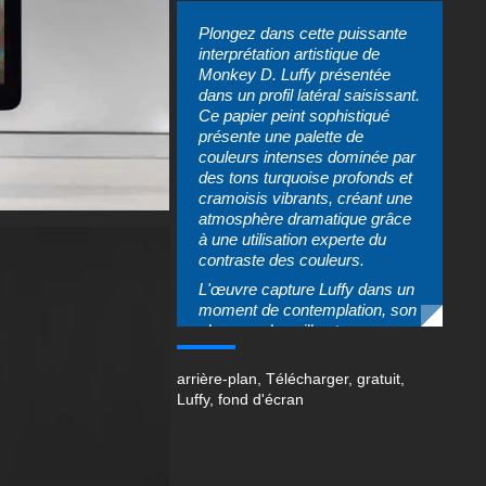
Plongez dans cette puissante
interprétation artistique de
Monkey D. Luffy présentée
dans un profil latéral saisissant.
Ce papier peint sophistiqué
présente une palette de
couleurs intenses dominée par
des tons turquoise profonds et
cramoisis vibrants, créant une
atmosphère dramatique grâce
à une utilisation experte du
contraste des couleurs.
L'œuvre capture Luffy dans un
moment de contemplation, son
chapeau de paille et son
manteau emblématiques
rendus dans des nuances
arrière-plan
,
Télécharger
,
gratuit
,
vives de rouge sur un fond
Luffy
,
fond d'écran
abstrait et texturé qui mélange
des teintes bleu sarcelle et
corail. Le style pictural confère
à l'œuvre une qualité artistique