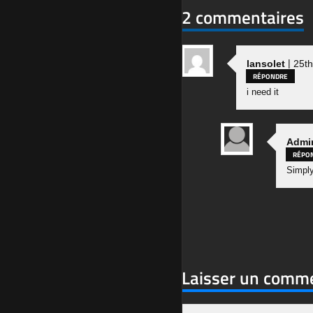
2 commentaires
|
lansolet
25t
RÉPONDRE
i need it
Admi
RÉPO
Simply
Laisser un comm