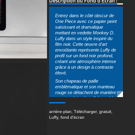
Description du Fond d'Écran :
Entrez dans le côté obscur de
One Piece avec ce papier peint
saisissant et dramatique
mettant en vedette Monkey D.
Luffy dans un style inspiré du
film noir. Cette œuvre d'art
envoûtante représente Luffy de
profil sur un fond noir profond,
créant une atmosphère intense
grâce à un design à contraste
élevé.
Son chapeau de paille
emblématique et son manteau
rouge se détachent de manière
spectaculaire dans l'obscurité,
tandis que des touches
d'orange et de rouge ardents
arrière-plan
,
Télécharger
,
gratuit
,
ajoutent une énergie
Luffy
,
fond d'écran
dynamique, presque explosive,
à la composition. Les yeux
brillants du personnage percent