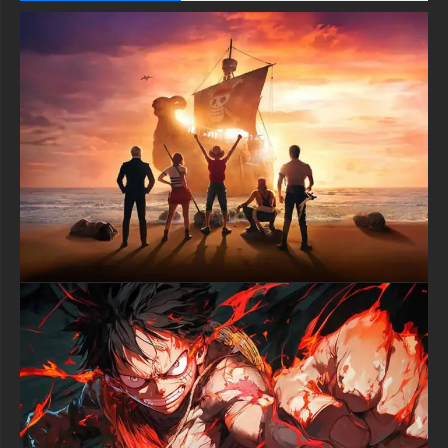
Les fans de One Piece à la recherche de fonds d'écran anime
de haute qualité apprécieront l'attention portée aux détails dans
cette œuvre d'art. Le design des personnages reste fidèle à la
vision originale d'Eiichiro Oda tout en présentant Luffy de
manière dramatique et stylisée qui fonctionne parfaitement
comme image de fond. Le gilet rouge et sa cicatrice signature
sous son œil gauche sont rendus avec une clarté
exceptionnelle, ce qui en fait l'un des fonds d'écran Luffy les
plus détaillés disponibles en téléchargement gratuit.
Les amateurs de personnalisation de bureau comprennent
l'importance de trouver le fond d'écran parfait qui reflète leur
personnalité et leurs intérêts. Ce fond d'écran Monkey D Luffy
offre exactement cela, combinant l'attrait esthétique avec la
fierté des fans. La qualité de l'image est impeccable, sans
artefacts de compression ni pixellisation, garantissant que
votre écran a toujours l'air professionnel et soigné. Que vous
travailliez, jouiez ou naviguiez simplement, ce fond d'écran
fournit le décor parfait pour toutes vos activités numériques.
Les collectionneurs de fonds d'écran animés voudront ajouter
cette pièce à leur rotation immédiatement. Le style artistique
équilibre les techniques numériques modernes avec
l'esthétique classique de l'anime, créant un look intemporel qui
ne semblera pas dépassé après quelques mois. L'énergie
émotionnelle qui émane de l'expression de Luffy sert de
motivation quotidienne, vous rappelant de poursuivre vos rêves
avec la même passion et la même détermination qui animent le