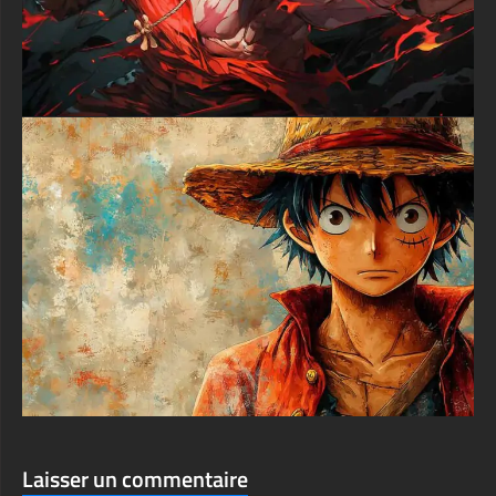
futur Roi des Pirates.
Trouver des fonds d'écran 4K gratuits de cette qualité peut être
difficile, mais ce fond d'écran One Piece offre des résultats
premium sans aucun coût. Le fichier est disponible en
plusieurs résolutions pour s'adapter à différents appareils et
tailles d'écran, garantissant que tout le monde puisse profiter
de cette incroyable œuvre d'art. Téléchargez ce fond d'écran
Luffy chapeau de paille dès aujourd'hui et apportez l'aventure
de la Grand Line sur votre appareil personnel.
Transformez votre espace numérique avec cette œuvre d'art
anime exceptionnelle qui célèbre l'une des plus grandes
aventures du manga et de l'anime. Ce fond d'écran n'est pas
qu'un simple arrière-plan ; c'est une affirmation de votre amour
pour One Piece et de votre appréciation pour l'art anime de
qualité.
textures-3d-gratuiteshd.com
Laisser un commentaire