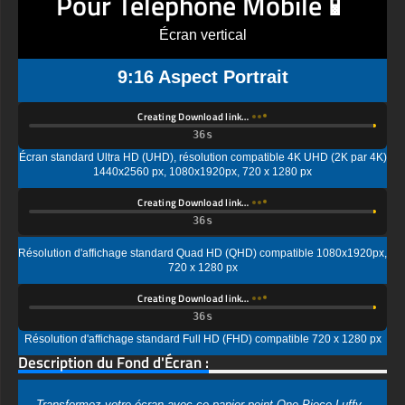
9:16 Aspect Portrait
Creating Download link…
Écran standard Ultra HD (UHD), résolution compatible 4K UHD (2K par 4K)
1440x2560 px, 1080x1920px, 720 x 1280 px
Creating Download link…
Résolution d'affichage standard Quad HD (QHD) compatible 1080x1920px,
720 x 1280 px
Creating Download link…
Résolution d'affichage standard Full HD (FHD) compatible 720 x 1280 px
Description du Fond d'Écran :
Transformez votre écran avec ce papier peint One Piece Luffy
à couper le souffle en qualité 4K HD époustouflante qui capture
l'essence du légendaire roi des pirates en formation. Ce papier
peint anime premium met en avant Monkey D Luffy avec son
emblématique chapeau de paille sur un fond noir dramatique,
créant un visuel accrocheur qui apporte l'esprit d'aventure à
votre ordinateur de bureau, portable ou appareil mobile. L'image