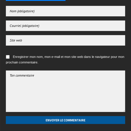
Enregistrer mon nom, mon e-mail et mon site web dans le navigateur pour mon
prochain commentaire.
ENVOYER LE COMMENTAIRE
·
·
·
ABOUT US
CONTACT US
LICENSE
PRIVACY POLICY
© 2026 Free 3d textures HD. All rights reserved.