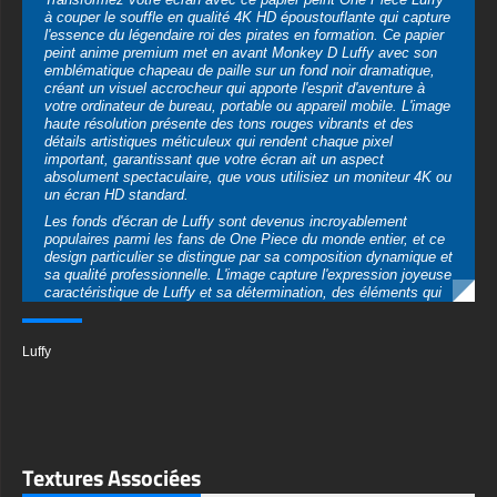
haute résolution présente des tons rouges vibrants et des
détails artistiques méticuleux qui rendent chaque pixel
important, garantissant que votre écran ait un aspect
absolument spectaculaire, que vous utilisiez un moniteur 4K ou
un écran HD standard.
Les fonds d'écran de Luffy sont devenus incroyablement
populaires parmi les fans de One Piece du monde entier, et ce
design particulier se distingue par sa composition dynamique et
sa qualité professionnelle. L'image capture l'expression joyeuse
caractéristique de Luffy et sa détermination, des éléments qui
ont fait de lui l'un des protagonistes d'anime les plus aimés de
tous les temps. Le chapeau de paille, qui lui a été offert par
Shanks aux Cheveux Rouges, repose parfaitement sur sa tête
Luffy
comme un symbole de sa promesse et de ses rêves, ce qui
rend ce fond d'écran non seulement visuellement magnifique
mais aussi émotionnellement résonnant pour les vrais
passionnés de One Piece.
Ce fond d'écran anime 4K HD est optimisé pour plusieurs
résolutions d'écran, garantissant une clarté parfaite que vous
Textures Associées
l'utilisiez sur un moniteur de bureau panoramique, un ordinateur
portable, une tablette ou un smartphone. Le fond noir crée un
excellent contraste qui rend les icônes et le texte facilement
lisibles tout en mettant en avant Luffy dans toute sa splendeur.
Les particules rouges dispersées ajoutent de la profondeur et
du mouvement à la composition, créant une ambiance
cinématographique qui donne vie à votre personnage d'anime
préféré chaque fois que vous regardez votre écran.