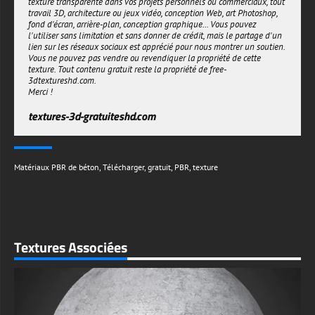
texture transparente dans vos projets personnels ou commerciaux, tout
travail 3D, architecture ou jeux vidéo, conception Web, art Photoshop,
fond d'écran, arrière-plan, conception graphique... Vous pouvez
l'utiliser sans limitation et sans donner de crédit, mais le partage d'un
lien sur les réseaux sociaux est apprécié pour nous montrer un soutien.
Vous ne pouvez pas vendre ou revendiquer la propriété de cette
texture. Tout contenu gratuit reste la propriété de free-
3dtextureshd.com.
Merci !
textures-3d-gratuiteshd.com
Matériaux PBR de béton
,
Télécharger
,
gratuit
,
PBR
,
texture
Textures Associées