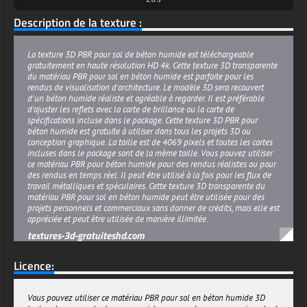
Description de la texture :
La texture 3D PBR pour sol de béton humide est téléchargeable
gratuitement en haute résolution HD 4k. Cette texture 3D transparente
du matériau PBR pour sol en béton humide est parfaite pour les
rendus de visualisation d'architecture. Le modèle 3D sera recouvert
d'un béton humide réaliste et agréable à regarder. Il est préférable
d'ajuster les reflets avec la carte de brillance ou la carte de
spécifications incluse dans le package. Cette texture 3D PBR pour
béton humide est gratuite à utiliser dans tous les projets 3D ou
conception graphique. La taille est de 4069 pixels et toutes les cartes
incluses dans le package sont de la même taille. Vous pouvez utiliser
ce matériau PBR pour béton humide pour des rendus réalistes ou pour
des rendus en temps réel. Il peut être utilisé à la fois pour les flux de
travail métalliques et spéculaires. Cette texture 3D transparente du
matériau PBR pour sol en béton humide peut être utilisée pour des
projets personnels et commerciaux sans donner de crédits, mais elle est
appréciée et peut être utilisée de manière illimitée.
textures-3d-gratuiteshd.com
Licence:
Vous pouvez utiliser ce matériau PBR pour sol en béton humide 3D