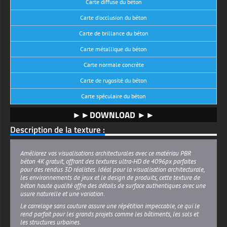
Carte diffuse du béton
Carte d'occlusion du béton
Carte de brillance du béton
Carte métallique du béton
Carte normale concrète
Carte de rugosité du béton
Carte spéculaire du béton
►►DOWNLOAD ►►
Description de la texture :
Améliorez vos visualisations architecturales avec ce matériau PBR
béton 4K gratuit, offrant des textures ultra-HD de 4096px parfaites
pour des rendus 3D réalistes. Idéal pour la visualisation architecturale,
les environnements de jeux et le design de produits, cette texture de
béton haute qualité offre des détails de surface authentiques avec une
usure naturelle et une variation.
Le carrelage sans couture assure une répétition impeccable, ce qui le
rend parfait pour les grands projets comme les bâtiments, les sols et
les structures urbaines.