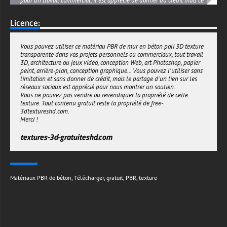
pour un travail commercial, il est apprécié de donner du crédit mais ce
n'est pas nécessaire et ce PBR béton peut être utilisé un nombre
illimité de fois.
Licence:
textures-3d-gratuiteshd.com
Vous pouvez utiliser ce matériau PBR de mur en béton poli 3D texture
transparente dans vos projets personnels ou commerciaux, tout travail
3D, architecture ou jeux vidéo, conception Web, art Photoshop, papier
peint, arrière-plan, conception graphique... Vous pouvez l'utiliser sans
limitation et sans donner de crédit, mais le partage d'un lien sur les
réseaux sociaux est apprécié pour nous montrer un soutien.
Vous ne pouvez pas vendre ou revendiquer la propriété de cette
texture. Tout contenu gratuit reste la propriété de free-
3dtextureshd.com.
Merci !
textures-3d-gratuiteshd.com
Matériaux PBR de béton
,
Télécharger
,
gratuit
,
PBR
,
texture