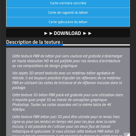
Carte normale concrète
Carte de rugosité du béton
Carte spéculaire du béton
►►DOWNLOAD ►►
Description de la texture :
Cette texture PBR de béton poli sans couture est gratuite à télécharger
en haute résolution HD 4k est parfaite pour vos rendus d'architecture
ou vos compositions de design graphique.
Vos objets 3D seront texturés avec un matériau béton agréable et
réaliste. Il est toujours possible d'ajuster les réflexions de ce matériau
PBR en utilisant les cartes de brillance et de réflexion incluses dans le
package.
Cette texture 3D béton PBR polie est gratuite pour une utilisation dans
n'importe quel projet 3D ou travail de conception graphique
Photoshop. Toutes les cartes associées ont la même taille de 4K
4069px.
Cette texture PBR béton poli 3D peut être utilisée pour le rendu hors
ligne ou pour les rendus en temps réel pour les jeux. Avec la carte
incluse, il est possible de l'utiliser pour les deux flux de travail
métallique et spéculaire. Si vous utilisez cette texture PBR béton 3D