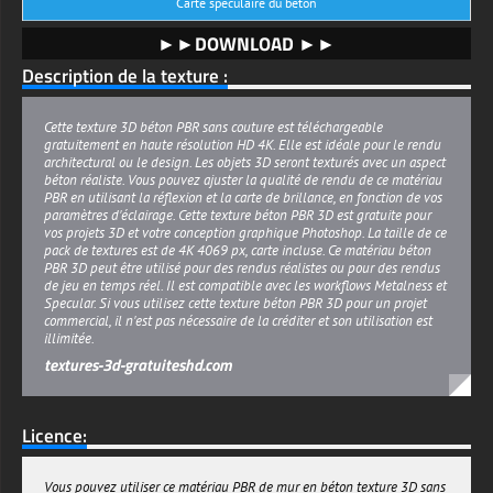
Carte spéculaire du béton
►►DOWNLOAD ►►
Description de la texture :
Cette texture 3D béton PBR sans couture est téléchargeable
gratuitement en haute résolution HD 4K. Elle est idéale pour le rendu
architectural ou le design. Les objets 3D seront texturés avec un aspect
béton réaliste. Vous pouvez ajuster la qualité de rendu de ce matériau
PBR en utilisant la réflexion et la carte de brillance, en fonction de vos
paramètres d'éclairage. Cette texture béton PBR 3D est gratuite pour
vos projets 3D et votre conception graphique Photoshop. La taille de ce
pack de textures est de 4K 4069 px, carte incluse. Ce matériau béton
PBR 3D peut être utilisé pour des rendus réalistes ou pour des rendus
de jeu en temps réel. Il est compatible avec les workflows Metalness et
Specular. Si vous utilisez cette texture béton PBR 3D pour un projet
commercial, il n'est pas nécessaire de la créditer et son utilisation est
illimitée.
textures-3d-gratuiteshd.com
Licence:
Vous pouvez utiliser ce matériau PBR de mur en béton texture 3D sans