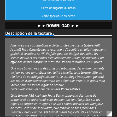
Carte de rugosité du béton
Carte spéculaire du béton
►►DOWNLOAD ►►
Description de la texture :
Améliorez vos visualisations architecturales avec cette texture PBR
Asphalt Road Concrete haute résolution, disponible en téléchargement
gratuit et seamless en 4K. Parfaite pour les designs de routes, les
scènes de rue et les rendus d'environnement urbain, ce matériau PBR
offre des détails d'asphalte ultra-réalistes en résolution 4096 pixels.
Que vous travailliez sur des projets d'urbanisme, des environnements
de jeux ou des simulations de réalité virtuelle, cette texture offre un
réalisme de qualité professionnelle. Le carrelage transparent garantit
des routes d'apparence naturelle sans répétition visible, ce qui la rend
idéale pour les scènes à grande échelle.
Cartes PBR Premium pour des Routes Photoréalistes
Cette texture PBR Asphalte Route Béton comprend des cartes de
brillance et de spécularité, vous donnant un contrôle précis sur les
reflets de surface et les effets d'usure. Compatible avec les workflows
de métallicité et de spécularité, elle fonctionne sans faille dans
Blender, Unreal Engine, 3ds Max et autres logiciels 3D. Les cartes en
résolution 4K (4096px) garantissent des textures nettes et réalistes