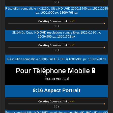
Résolution compatible 4K 2160p Ultra HD UHD 2560x1440 px, 1920x1080
px, 1600x900 px, 1366x768 px
Creating Download link…
2k 1440p Quad HD QHD résolutions compatibles 1920x1080 px,
1600x900 px, 1366x768 px
Creating Download link…
Résolution compatible 1080p Full HD (FHD) 1600x900 px, 1366x768 px
Pour Téléphone Mobile📱
Écran vertical
9:16 Aspect Portrait
Creating Download link…
Écran standard Ultra HD (UHD), résolution compatible 4K UHD (2K par 4K)
1440x2560 px, 1080x1920px, 720 x 1280 px
Creating Download link…