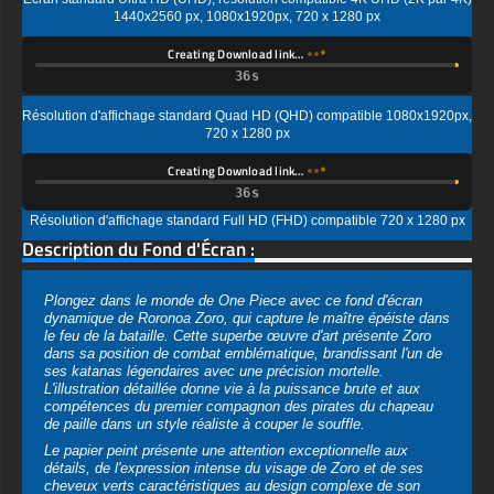
Résolution d'affichage standard Quad HD (QHD) compatible 1080x1920px,
720 x 1280 px
Creating Download link…
Résolution d'affichage standard Full HD (FHD) compatible 720 x 1280 px
Description du Fond d'Écran :
Plongez dans le monde de One Piece avec ce fond d'écran
dynamique de Roronoa Zoro, qui capture le maître épéiste dans
le feu de la bataille. Cette superbe œuvre d'art présente Zoro
dans sa position de combat emblématique, brandissant l'un de
ses katanas légendaires avec une précision mortelle.
L'illustration détaillée donne vie à la puissance brute et aux
compétences du premier compagnon des pirates du chapeau
de paille dans un style réaliste à couper le souffle.
Le papier peint présente une attention exceptionnelle aux
détails, de l'expression intense du visage de Zoro et de ses
cheveux verts caractéristiques au design complexe de son
katana et de ses vêtements traditionnels japonais. Sur fond
d'étincelles volantes et de braises dorées, la scène crée une
atmosphère dramatique qui capture parfaitement l'intensité d'un
duel de samouraïs. Les effets de lumière mettent
magistralement en valeur la détermination dans les yeux de
Zoro et l'éclat de son épée dégainée.