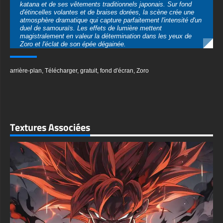
Disponible en téléchargement gratuit dans plusieurs formats
premium, ce fond d'écran est disponible en résolution Ultra HD
arrière-plan
,
Télécharger
,
gratuit
,
fond d'écran
,
Zoro
4K (3840x2160) pour les écrans de bureau et en formats
verticaux optimisés pour les appareils mobiles. Le format JPG
de haute qualité garantit une qualité d'image cristalline sur
toutes les plateformes, ce qui le rend parfait pour les
configurations de jeu et la personnalisation quotidienne des
appareils.
Textures Associées
Téléchargez instantanément ce fond d'écran épique sans
inscription requise. La combinaison d'effets de braise orange et
de tons verts froids crée un équilibre parfait de couleurs
chaudes et froides, ce qui le rend visuellement frappant sur
n'importe quel écran. Que vous soyez un fan dévoué de One
Piece ou que vous appréciez simplement les illustrations
d'anime exceptionnelles, ce fond d'écran Zoro bourré d'action
donne vie à l'excitation du combat à l'épée.
textures-3d-gratuiteshd.com