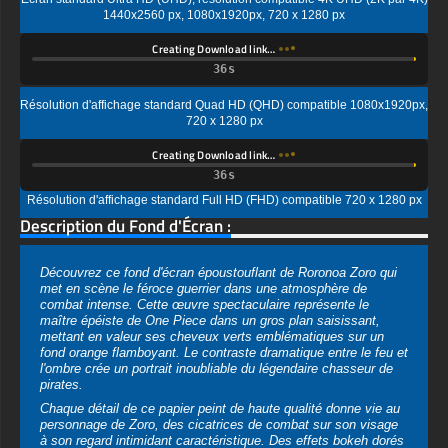
Résolution d'affichage standard Quad HD (QHD) compatible 1080x1920px,
720 x 1280 px
Creating Download link…
Résolution d'affichage standard Full HD (FHD) compatible 720 x 1280 px
Description du Fond d'Écran :
Découvrez ce fond d'écran époustouflant de Roronoa Zoro qui
met en scène le féroce guerrier dans une atmosphère de
combat intense. Cette œuvre spectaculaire représente le
maître épéiste de One Piece dans un gros plan saisissant,
mettant en valeur ses cheveux verts emblématiques sur un
fond orange flamboyant. Le contraste dramatique entre le feu et
l'ombre crée un portrait inoubliable du légendaire chasseur de
pirates.
Chaque détail de ce papier peint de haute qualité donne vie au
personnage de Zoro, des cicatrices de combat sur son visage
à son regard intimidant caractéristique. Des effets bokeh dorés
dansent en arrière-plan, suggérant les étincelles d'une bataille
intense, tandis que l'éclairage souligne magistralement la
détermination brute de son expression. L'œuvre capture l'esprit
inébranlable de Zoro et ses prouesses de combat que les fans
de One Piece ont appris à admirer.