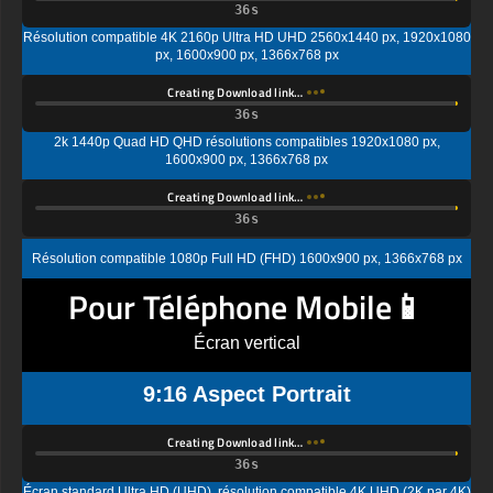
Résolution compatible 4K 2160p Ultra HD UHD 2560x1440 px, 1920x1080
px, 1600x900 px, 1366x768 px
Creating Download link…
2k 1440p Quad HD QHD résolutions compatibles 1920x1080 px,
1600x900 px, 1366x768 px
Creating Download link…
Résolution compatible 1080p Full HD (FHD) 1600x900 px, 1366x768 px
Pour Téléphone Mobile📱
Écran vertical
9:16 Aspect Portrait
Creating Download link…
Écran standard Ultra HD (UHD), résolution compatible 4K UHD (2K par 4K)
1440x2560 px, 1080x1920px, 720 x 1280 px
Creating Download link…