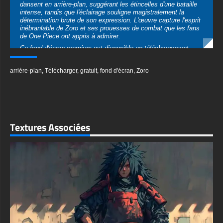
Ce fond d'écran premium est disponible en téléchargement
gratuit dans plusieurs formats pour répondre à vos besoins.
Que vous recherchiez une résolution Ultra HD 4K (3840x2160)
arrière-plan
,
Télécharger
,
gratuit
,
fond d'écran
,
Zoro
pour votre configuration de jeu ou une version verticale
parfaitement dimensionnée pour votre appareil mobile, ce fond
d'écran offre une qualité exceptionnelle. L'image est disponible
dans différents formats, dont JPG, garantissant une
compatibilité sur toutes les plateformes et tous les appareils.
Aucune inscription ni abonnement n'est requis pour télécharger
Textures Associées
ce superbe fond d'écran. Les tons orange chauds contrastant
avec les cheveux verts de Zoro créent une atmosphère
dynamique et énergique qui transformera n'importe quel écran
en un affichage épique. Parfait pour les fans de One Piece, les
passionnés d'anime ou toute personne appréciant les
illustrations de personnages puissants, ce fond d'écran apporte
l'intensité de Grand Line directement sur votre appareil.
textures-3d-gratuiteshd.com