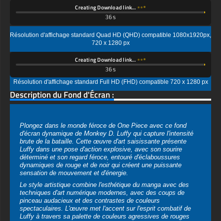
720 x 1280 px
Creating Download link…
Résolution d'affichage standard Full HD (FHD) compatible 720 x 1280 px
Description du Fond d'Écran :
Plongez dans le monde féroce de One Piece avec ce fond
d'écran dynamique de Monkey D. Luffy qui capture l'intensité
brute de la bataille. Cette œuvre d'art saisissante présente
Luffy dans une pose d'action explosive, avec son sourire
déterminé et son regard féroce, entouré d'éclaboussures
dynamiques de rouge et de noir qui créent une puissante
sensation de mouvement et d'énergie.
Le style artistique combine l'esthétique du manga avec des
techniques d'art numérique modernes, avec des coups de
pinceau audacieux et des contrastes de couleurs
spectaculaires. L'œuvre met l'accent sur l'esprit combatif de
Luffy à travers sa palette de couleurs agressives de rouges
profonds, de noirs riches et de reflets de tons orange chauds
qui semblent pulser d'énergie à travers la composition.
Disponible dans des formats de qualité supérieure, ce fond
d'écran est disponible dans de superbes résolutions 4K et Ultra
HD qui préservent chaque détail de l'œuvre d'art spectaculaire.
Le design polyvalent fonctionne parfaitement à la fois en format