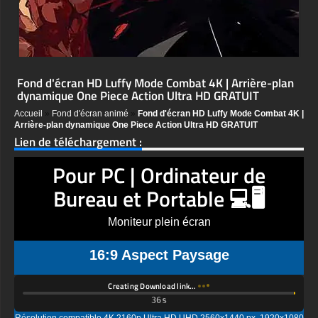
Fond d'écran HD Luffy Mode Combat 4K | Arrière-plan
dynamique One Piece Action Ultra HD GRATUIT
Accueil
»
Fond d'écran animé
»
Fond d'écran HD Luffy Mode Combat 4K |
Arrière-plan dynamique One Piece Action Ultra HD GRATUIT
Lien de téléchargement :
Pour PC | Ordinateur de
Bureau et Portable 💻🖥️
Moniteur plein écran
16:9 Aspect Paysage
Creating Download link…
Résolution compatible 4K 2160p Ultra HD UHD 2560x1440 px, 1920x1080
px, 1600x900 px, 1366x768 px