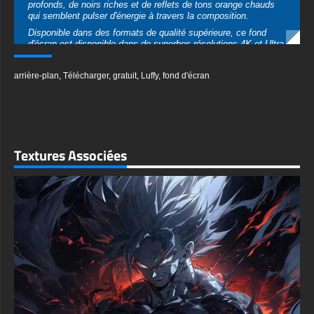
arrière-plan
,
Télécharger
,
gratuit
,
Luffy
,
fond d'écran
horizontal pour les écrans de bureau et en orientation verticale
pour les appareils mobiles. Les téléchargements JPG de haute
qualité sont disponibles dans différentes tailles pour répondre
aux exigences spécifiques de votre écran.
La composition capture magistralement l'expression de combat
de Luffy et l'énergie explosive du combat, avec des effets
Textures Associées
d'éclaboussures d'encre dynamiques et des lignes de
mouvement qui renforcent la sensation de mouvement et de
puissance. La technique artistique crée un équilibre parfait
entre l'art détaillé des personnages et les effets de combat
abstraits.
textures-3d-gratuiteshd.com