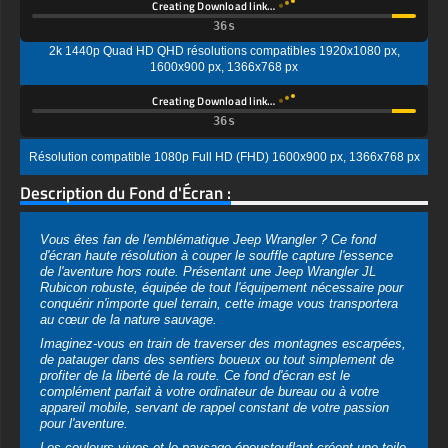
2k 1440p Quad HD QHD résolutions compatibles 1920x1080 px,
1600x900 px, 1366x768 px
Creating Download link…
Résolution compatible 1080p Full HD (FHD) 1600x900 px, 1366x768 px
Description du Fond d'Écran :
Vous êtes fan de l'emblématique Jeep Wrangler ? Ce fond
d'écran haute résolution à couper le souffle capture l'essence
de l'aventure hors route. Présentant une Jeep Wrangler JL
Rubicon robuste, équipée de tout l'équipement nécessaire pour
conquérir n'importe quel terrain, cette image vous transportera
au cœur de la nature sauvage.
Imaginez-vous en train de traverser des montagnes escarpées,
de patauger dans des sentiers boueux ou tout simplement de
profiter de la liberté de la route. Ce fond d'écran est le
complément parfait à votre ordinateur de bureau ou à votre
appareil mobile, servant de rappel constant de votre passion
pour l'aventure.
Les couleurs vives et le paysage époustouflant créent une toile
de fond visuellement saisissante, tandis que la représentation
détaillée de la Jeep Wrangler met en valeur sa nature puissante
et compétente. Que vous soyez un pilote de tout-terrain