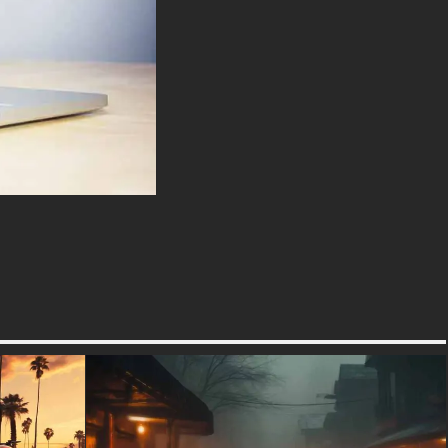
sentiment de danger et
d'excitation.
Le décor est tout aussi
captivant : un paysage urbain
dystopique se dessine en
arrière-plan, ses gratte-ciels
imposants se détachant sur un
ciel rouge feu dramatique. Le
contraste entre les bâtiments
sombres et l'horizon brûlant
crée un sentiment de malheur
imminent ou peut-être d'une
nouvelle aube qui se lève.
Au premier plan, le sol est
jonché de débris et d'eau
stagnante, suggérant un
monde en proie au chaos ou à
la décadence. Les reflets de la
voiture et des lumières de la
ville dans les flaques ajoutent
de la profondeur et de l'intérêt
visuel à la scène, créant un
effet miroir qui double l'impact
de l'image.