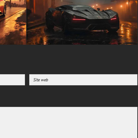
L'atmosphère générale est
celle de la tension et de
l'impatience. Il est facile
d'imaginer le rugissement du
moteur de la voiture de sport
résonner dans les rues vides
alors qu'elle navigue dans ce
paysage urbain périlleux.
Ce fond d'écran plaira aux
passionnés de voitures, aux
fans d'esthétique dystopique et
à tous ceux qui apprécient l'art
numérique spectaculaire.
Disponible en téléchargement
gratuit en qualité HD 4K nette, il
apporte des détails et une
clarté inégalés à votre écran,
vous permettant de vous
immerger dans ce futur réaliste
et réaliste à chaque fois que
vous regardez votre appareil.
textures-3d-gratuiteshd.com