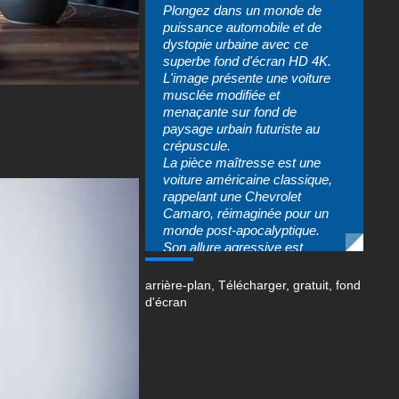
Plongez dans un monde de
puissance automobile et de
dystopie urbaine avec ce
superbe fond d'écran HD 4K.
L'image présente une voiture
musclée modifiée et
menaçante sur fond de
paysage urbain futuriste au
crépuscule.
La pièce maîtresse est une
voiture américaine classique,
rappelant une Chevrolet
Camaro, réimaginée pour un
monde post-apocalyptique.
Son allure agressive est
accentuée par de larges ailes,
une suspension abaissée et
arrière-plan
,
Télécharger
,
gratuit
,
fond
des roues massives aux
d'écran
accents rouges assortis aux
phares lumineux de la voiture.
La peinture noire élégante du
véhicule reflète l'atmosphère
maussade, créant un