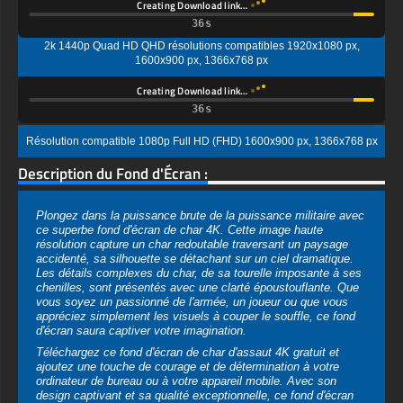
2k 1440p Quad HD QHD résolutions compatibles 1920x1080 px,
1600x900 px, 1366x768 px
Creating Download link…
Résolution compatible 1080p Full HD (FHD) 1600x900 px, 1366x768 px
Description du Fond d'Écran :
Plongez dans la puissance brute de la puissance militaire avec
ce superbe fond d'écran de char 4K. Cette image haute
résolution capture un char redoutable traversant un paysage
accidenté, sa silhouette se détachant sur un ciel dramatique.
Les détails complexes du char, de sa tourelle imposante à ses
chenilles, sont présentés avec une clarté époustouflante. Que
vous soyez un passionné de l'armée, un joueur ou que vous
appréciez simplement les visuels à couper le souffle, ce fond
d'écran saura captiver votre imagination.
Téléchargez ce fond d'écran de char d'assaut 4K gratuit et
ajoutez une touche de courage et de détermination à votre
ordinateur de bureau ou à votre appareil mobile. Avec son
design captivant et sa qualité exceptionnelle, ce fond d'écran
est le choix parfait pour tous ceux qui recherchent un arrière-
plan visuellement saisissant et immersif.