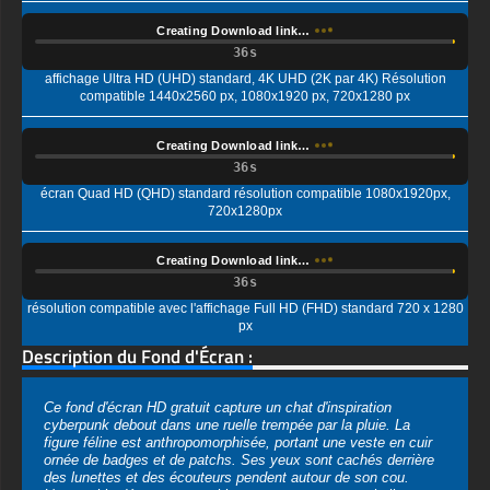
affichage Ultra HD (UHD) standard, 4K UHD (2K par 4K) Résolution
compatible 1440x2560 px, 1080x1920 px, 720x1280 px
Creating Download link…
écran Quad HD (QHD) standard résolution compatible 1080x1920px,
720x1280px
Creating Download link…
résolution compatible avec l'affichage Full HD (FHD) standard 720 x 1280
px
Description du Fond d'Écran :
Ce fond d'écran HD gratuit capture un chat d'inspiration
cyberpunk debout dans une ruelle trempée par la pluie. La
figure féline est anthropomorphisée, portant une veste en cuir
ornée de badges et de patchs. Ses yeux sont cachés derrière
des lunettes et des écouteurs pendent autour de son cou.
L'ensemble dégage une ambiance aventureuse et rebelle.
L'arrière-plan faiblement éclairé, avec des reflets de surfaces
mouillées par la pluie, ajoute à l'ambiance mystérieuse et
atmosphérique de la scène. Ce mélange unique d'éléments
invite les spectateurs dans un monde où la curiosité féline
rencontre l'esthétique futuriste.