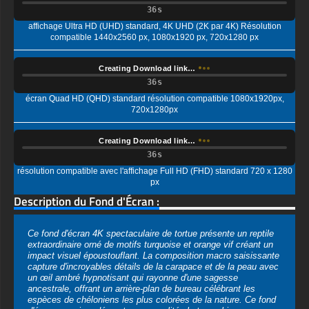
Creating Download link…
écran Quad HD (QHD) standard résolution compatible 1080x1920px,
720x1280px
Creating Download link…
résolution compatible avec l'affichage Full HD (FHD) standard 720 x 1280
px
Description du Fond d'Écran :
Ce fond d'écran 4K spectaculaire de tortue présente un reptile
extraordinaire orné de motifs turquoise et orange vif créant un
impact visuel époustouflant. La composition macro saisissante
capture d'incroyables détails de la carapace et de la peau avec
un œil ambré hypnotisant qui rayonne d'une sagesse
ancestrale, offrant un arrière-plan de bureau célébrant les
espèces de chéloniens les plus colorées de la nature. Ce fond
d'écran premium démontre une qualité photographique
exceptionnelle avec un rendu remarquable des textures sur les
écailles ornées et les motifs de la carapace, séduisant les
passionnés de tortues, les propriétaires d'animaux exotiques,
les photographes animaliers et tous ceux qui recherchent des
images audacieuses de la faune transformant les écrans