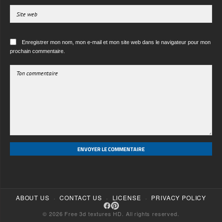
prochain commentaire.
Téléchargez aujourd'hui ce fond d'écran extraordinaire de tortue
colorée et apportez une beauté reptilienne exotique à votre
écran avec une œuvre d'art célébrant l'incroyable diversité de la
nature et sa créativité évolutive. Cette œuvre numérique
premium séduira les propriétaires de tortues, les passionnés de
reptiles, les étudiants en herpétologie, les amateurs d'animaux
exotiques et les admirateurs de la nature à la recherche
d'arrière-plans vibrants offrant une excitation visuelle
quotidienne. Parfait pour les professeurs de biologie, les
défenseurs de l'environnement, les propriétaires d'animaleries
et tous ceux qui apprécient comment la photographie
professionnelle de la faune révèle la beauté extraordinaire
cachée dans des créatures souvent considérées comme
ENVOYER LE COMMENTAIRE
ordinaires, prouvant qu'un examen plus approfondi de la nature
récompense toujours les observateurs curieux par des
découvertes stupéfiantes.
textures-3d-gratuiteshd.com
·
·
·
ABOUT US
CONTACT US
LICENSE
PRIVACY POLICY
© 2026 Free 3d textures HD. All rights reserved.