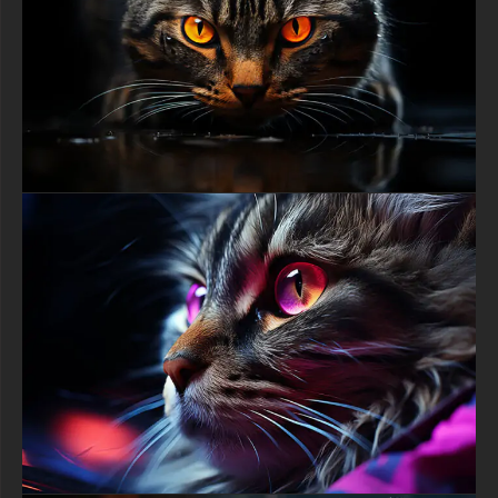
naturelle et l'art évolutif de cette magnifique créature.
Ce fond d'écran 4K premium de tortue exotique fonctionne
parfaitement sur tous les types d'appareils et technologies
d'affichage, conservant une clarté époustouflante qu'il soit
visionné sur des moniteurs haute résolution, ordinateurs
portables, tablettes ou smartphones. La composition orientée
vers la gauche offre un espace négatif suffisant à droite, parfait
pour les icônes de bureau sans masquer les magnifiques
caractéristiques de la tortue. Les tons turquoise froids
prédominants, équilibrés avec des accents orange chauds,
créent une expérience visuelle confortable qui réduit la fatigue
oculaire, tandis que l'éclairage dramatique de qualité studio
garantit que ce fond d'écran attire l'attention et l'admiration à
chaque regard.
La technique photographique magistrale dans ce fond d'écran
HD de tortue utilise une faible profondeur de champ pour isoler
le sujet tout en maintenant une netteté suffisante sur les
caractéristiques essentielles comme l'œil captivant et les
motifs distinctifs de la tête. L'éclairage stratégique crée une
modélisation dimensionnelle à travers des reflets dansant sur
les écailles brillantes et des ombres définissant la structure
musculaire du cou sous le blindage protecteur. Le traitement
des couleurs rehausse les teintes naturelles sans basculer
dans l'irréalisme, démontrant des compétences
professionnelles de post-traitement qui élèvent les captures
brutes au rang de portraits animaliers dignes d'une galerie,
respectant la précision biologique tout en maximisant l'impact