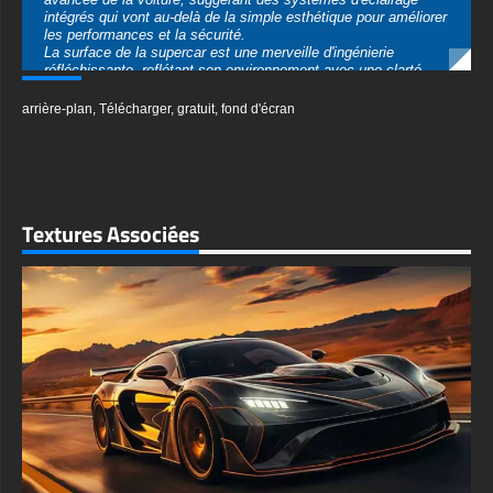
réfléchissante, reflétant son environnement avec une clarté
cristalline. Cette finition semblable à un miroir ajoute non
seulement à l'attrait futuriste du véhicule, mais crée également
arrière-plan
,
Télécharger
,
gratuit
,
fond d'écran
une impression de fusion de la voiture avec son
environnement, malgré son design audacieux. Le jeu de
lumière sur la carrosserie élégante met en valeur chaque
courbe et chaque angle, donnant vie au design avec une
interaction dynamique de reflets et d'ombres.
Les roues de ce concept-car sont des œuvres d'art en elles-
Textures Associées
mêmes. Dotées d'un design complexe à branches multiples et
d'une finition cuivrée qui complète l'éclairage d'accentuation de
la voiture, elles équilibrent parfaitement forme et fonction. Les
pneus à profil bas suggèrent une adhérence et une maniabilité
exceptionnelles, essentielles pour un véhicule de ce calibre.
The setting for this automotive masterpiece is equally
impressive – a high-tech garage or showroom with dramatic
lighting. Overhead, long light fixtures create a series of parallel
lines that draw the eye towards the car, enhancing the sense of
perspective and depth in the image. The polished floor beneath
the vehicle acts as a mirror, doubling the visual impact and
creating a sense of the car hovering above the ground.
Ce fond d'écran haute résolution capture chaque détail exquis
du concept-car et de son environnement. Du design complexe
des phares aux textures subtiles de la carrosserie de la voiture,
aucun élément n'est perdu dans cette image 4K nette et claire.
La composition globale atteint un équilibre parfait, permettant à
la voiture de dominer le cadre tout en mettant en valeur le
décor futuriste.