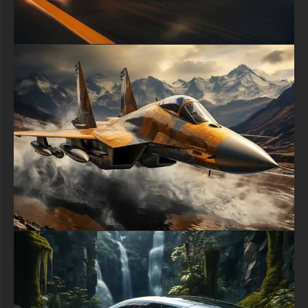
Pour les passionnés d'automobile, les amateurs de technologie
ou tous ceux qui apprécient le design de pointe, ce fond
d'écran offre un aperçu inspirant de l'avenir des transports.
C'est une toile de fond parfaite pour ceux qui rêvent
d'innovation et repoussent les limites du possible.
Disponible dans une résolution 4K époustouflante, ce fond
d'écran apportera une clarté et des détails inégalés à n'importe
quel écran, des grands écrans de bureau aux derniers appareils
mobiles haute résolution. L'éclairage spectaculaire et la palette
de couleurs de l'image en font un choix polyvalent qui peut
compléter une large gamme de thèmes de bureau ou de mises
en page de smartphone.
Transformez votre espace de travail numérique ou votre
appareil personnel en un portail vers l'avenir de l'excellence
automobile. Laissez ce concept de supercar inspirer votre
créativité et votre volonté d'innovation. Téléchargez
gratuitement ce fond d'écran HD 4K dès maintenant et apportez
une touche d'art automobile à vos écrans !
textures-3d-gratuiteshd.com