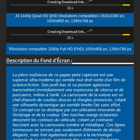
2k 1440p Quad HD QHD résolutions compatibles 1920x1080 px,
1600x900 px, 1366x768 px
Creating Download link…
Résolution compatible 1080p Full HD (FHD) 1600x900 px, 1366x768 px
Description du Fond d'Écran :
La pièce maîtresse de ce papier peint captivant est une
supercar ultra-moderne qui semble tout droit sortie d'un film de
science-fiction. Son profil bas et sa posture agressive
transmettent immédiatement une impression de vitesse et de
puissance, même à l'arrêt. La carrosserie de la voiture est un
chef-d'œuvre de courbes douces et d'angles prononcés, créant
une silhouette dynamique qui semble fendre l'air sans effort.
Ce concept-car se distingue par son utilisation innovante de
l'éclairage et de la couleur. Des touches orange éclatantes
dessinent les contours du véhicule, créant un contraste
fascinant avec la carrosserie sombre et métallique. Ces lignes
lumineuses ne servent pas seulement d'éléments de design
élégants, mais font également allusion à la technologie
avancée de la voiture, suggérant des systèmes d'éclairage
intégrés qui vont au-delà de la simple esthétique pour améliorer
les performances et la sécurité.
La surface de la supercar est une merveille d'ingénierie