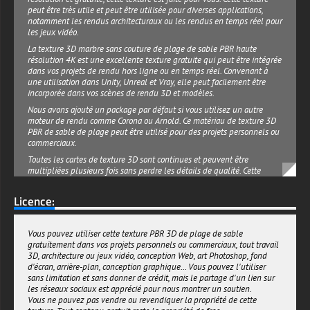
peut être très utile et peut être utilisée pour diverses applications,
notamment les rendus architecturaux ou les rendus en temps réel pour
les jeux vidéo.
La texture 3D marbre sans couture de plage de sable PBR haute
résolution 4K est une excellente texture gratuite qui peut être intégrée
dans vos projets de rendu hors ligne ou en temps réel. Convenant à
une utilisation dans Unity, Unreal et Vray, elle peut facilement être
incorporée dans vos scènes de rendu 3D et modèles.
Nous avons ajouté un package par défaut si vous utilisez un autre
moteur de rendu comme Corona ou Arnold. Ce matériau de texture 3D
PBR de sable de plage peut être utilisé pour des projets personnels ou
commerciaux.
Toutes les cartes de texture 3D sont continues et peuvent être
multipliées plusieurs fois sans perdre les détails de qualité. Cette
texture PBR de sable de plage est un excellent choix et ajoutera une
touche de réalisme à vos rendus.
Licence:
textures-3d-gratuiteshd.com
Vous pouvez utiliser cette texture PBR 3D de plage de sable
gratuitement dans vos projets personnels ou commerciaux, tout travail
3D, architecture ou jeux vidéo, conception Web, art Photoshop, fond
d'écran, arrière-plan, conception graphique... Vous pouvez l'utiliser
sans limitation et sans donner de crédit, mais le partage d'un lien sur
les réseaux sociaux est apprécié pour nous montrer un soutien.
Vous ne pouvez pas vendre ou revendiquer la propriété de cette