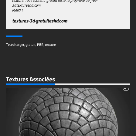
texture. Tout contenu gratuit reste la propriété de free-
3dtextureshd.com.
Merci !
textures-3d-gratuiteshd.com
Télécharger
,
gratuit
,
PBR
,
texture
Textures Associées