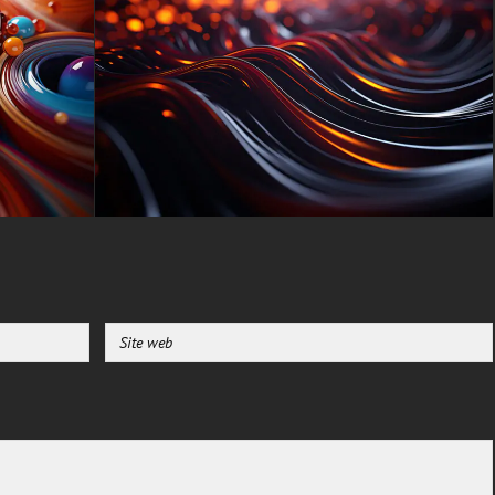
-Pour Smart TV et appareil de
streaming Amazon, Fire TV,
Android TV, LG WebOS, Roku
TV, Google TV, Horizon TV,
Firefox OS pour TV, Boxee
-Pour console de jeu Sony
PlayStation, Microsoft Xbox,
Nintendo Switch
Ce fond d'écran gratuit est
disponible dans une variété de
tailles pour répondre à vos
besoins, y compris le superbe
UHD 4K original (3840x2160
px), des options haute définition
et une version orientée portrait
spécialement conçue pour les
téléphones.
textures-3d-gratuiteshd.com