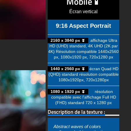
Mobile📱
Écran vertical
9:16 Aspect Portrait
2160 x 3840 px ⏬
affichage Ultra
HD (UHD) standard, 4K UHD (2K par
4K) Résolution compatible 1440x2560
px, 1080x1920 px, 720x1280 px
1440 x 2560 px ⏬
écran Quad HD
(QHD) standard résolution compatible
1080x1920px, 720x1280px
1080 x 1920 px ⏬
résolution
compatible avec l'affichage Full HD
(FHD) standard 720 x 1280 px
Description de la texture :
Abstract waves of colors