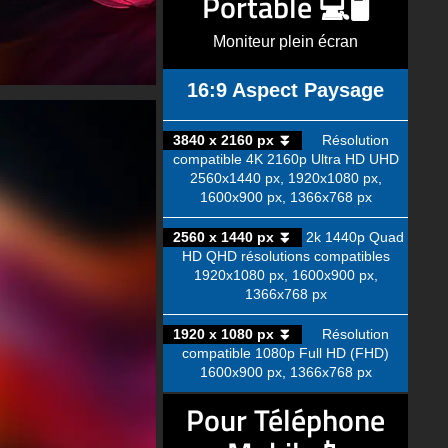
Portable 💻🖥️
Moniteur plein écran
16:9 Aspect Paysage
3840 x 2160 px ⏬
Résolution
compatible 4K 2160p Ultra HD UHD
2560x1440 px, 1920x1080 px,
1600x900 px, 1366x768 px
2560 x 1440 px ⏬
2k 1440p Quad
HD QHD résolutions compatibles
1920x1080 px, 1600x900 px,
1366x768 px
1920 x 1080 px ⏬
Résolution
compatible 1080p Full HD (FHD)
1600x900 px, 1366x768 px
Pour Téléphone