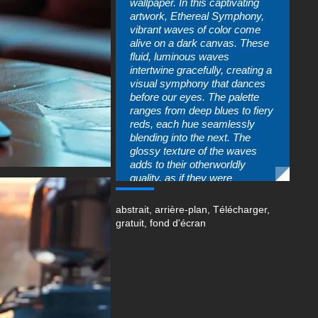
wallpaper. In this captivating
artwork, Ethereal Symphony,
vibrant waves of color come
alive on a dark canvas. These
fluid, luminous waves
intertwine gracefully, creating a
visual symphony that dances
before our eyes. The palette
ranges from deep blues to fiery
reds, each hue seamlessly
blending into the next. The
glossy texture of the waves
adds to their otherworldly
quality, as if they were
composed of liquid light. Below,
a reflective surface mirrors
abstrait
,
arrière-plan
,
Télécharger
,
their form, amplifying their
gratuit
,
fond d'écran
dynamic movement. This
enigmatic composition invites
viewers to lose themselves in
its harmonious rhythm—a
celestial dance frozen in time.
Vous pouvez utiliser ce