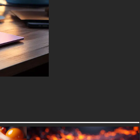
magnifique fond d'écran gratuit
sur votre appareil :
-Pour ordinateur de bureau et
ordinateur portable (y compris
les marques populaires
comme Apple MacBook, Dell
XPS, HP Spectre, Lenovo
ThinkPad, Asus ROG Strix,
Microsoft Surface, Acer, MSI,
Toshiba, Samsung, Razer, LG
Gram, Alienware, Huawei
MateBook, LG Ultra, Google
Pixelbook, LG Gram, LG Ultra,
Razer Blade, Gigabyte Aero.
-Pour les appareils mobiles
(iPhones, smartphones Android
de Samsung Galaxy,
Samsung, Apple, Huawei,
Xiaomi, Oppo, Vivo, Motorola,
Lenovo, LG, Google Pixel,
Sony, Nokia, OnePlus,
Realme, HTC, Honor, Asus,
BlackBerry et ZTE.