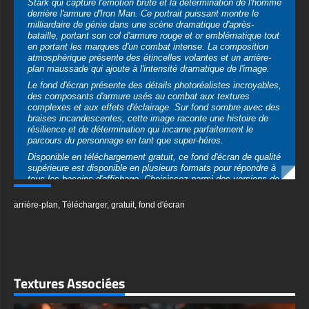
plan maussade qui ajoute à l'intensité dramatique de l'image.
Le fond d'écran présente des détails photoréalistes incroyables,
des composants d'armure usés au combat aux textures
complexes et aux effets d'éclairage. Sur fond sombre avec des
braises incandescentes, cette image raconte une histoire de
résilience et de détermination qui incarne parfaitement le
parcours du personnage en tant que super-héros.
Disponible en téléchargement gratuit, ce fond d'écran de qualité
supérieure est disponible en plusieurs formats pour répondre à
tous les besoins d'affichage. Choisissez parmi des versions de
bureau ultra-larges en résolutions 4K (3840x2160) et Ultra HD,
ou des adaptations verticales parfaites pour les appareils
arrière-plan
,
Télécharger
,
gratuit
,
fond d'écran
mobiles. Chaque format conserve une clarté exceptionnelle qui
fait ressortir chaque détail de ce portrait convaincant.
Téléchargez instantanément ce superbe fond d'écran dans
votre format préféré (JPG, PNG ou qualité HD), sans
inscription ni compte requis. Les formats de fichiers optimisés
conservent une qualité d'image professionnelle tout en
Textures Associées
garantissant des temps de chargement rapides et une
compatibilité universelle des appareils.
Idéal pour les fans de Marvel, les passionnés de cinéma ou
toute personne admirant le côté humain des super-héros, ce
fond d'écran Tony Stark offre un impact émotionnel puissant.
La qualité cinématographique et la représentation intense en
font un choix idéal pour personnaliser vos appareils numériques
avec l'un des personnages les plus emblématiques du genre