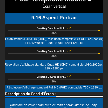
9:16 Aspect Portrait
Creating Download link…
Écran standard Ultra HD (UHD), résolution compatible 4K UHD (2K par 4K)
1440x2560 px, 1080x1920px, 720 x 1280 px
Creating Download link…
Résolution d'affichage standard Quad HD (QHD) compatible 1080x1920px,
720 x 1280 px
Creating Download link…
Résolution d'affichage standard Full HD (FHD) compatible 720 x 1280 px
Description du Fond d'Écran :
Transformez votre écran avec ce fond d'écran intense de Tony
Stark qui capture l'émotion brute et la détermination de l'homme
derrière l'armure d'Iron Man. Ce portrait puissant montre le
milliardaire de génie dans une scène dramatique d'après-
bataille, portant son col d'armure rouge et or emblématique tout
en portant les marques d'un combat intense. La composition
atmosphérique présente des étincelles volantes et un arrière-