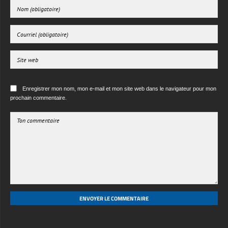
Enregistrer mon nom, mon e-mail et mon site web dans le navigateur pour mon
prochain commentaire.
ENVOYER LE COMMENTAIRE
·
·
·
ABOUT US
CONTACT US
LICENSE
PRIVACY POLICY
© 2026 Free 3d textures HD. All rights reserved.