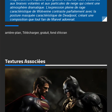
Téléchargez ce fond d'écran dans plusieurs formats pour
répondre à vos besoins. Choisissez entre une résolution Ultra
arrière-plan
,
Télécharger
,
gratuit
,
fond d'écran
HD 4K (3840x2160) pour des écrans de bureau d'une clarté
exceptionnelle ou une résolution HD standard (1920x1080) pour
des performances optimales. Le fond d'écran est disponible en
orientation horizontale pour les ordinateurs de bureau et en
format vertical pour les téléphones portables, le tout au format
JPG de haute qualité pour une compatibilité universelle.
Textures Associées
No registration or sign-up required – simply download and enjoy
this premium Marvel wallpaper instantly. The careful attention
to detail extends from Wolverine's weathered armor to
Deadpool's tactical gear, making it perfect for gaming setups,
home screens, or any display that needs a dose of superhero
action.
Ce fond d'écran, qui s'adresse aux familles tout en conservant
l'intensité des deux personnages, convient aux fans de tous
âges qui apprécient les anti-héros complexes de Marvel. La
composition professionnelle garantit que l'image est
spectaculaire sur tous les appareils et toutes les résolutions
d'écran.
textures-3d-gratuiteshd.com