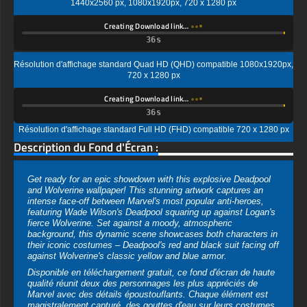
Résolution d'affichage standard Quad HD (QHD) compatible 1080x1920px,
720 x 1280 px
Creating Download link…
Résolution d'affichage standard Full HD (FHD) compatible 720 x 1280 px
Description du Fond d'Écran :
Get ready for an epic showdown with this explosive Deadpool
and Wolverine wallpaper! This stunning artwork captures an
intense face-off between Marvel's most popular anti-heroes,
featuring Wade Wilson's Deadpool squaring up against Logan's
fierce Wolverine. Set against a moody, atmospheric
background, this dynamic scene showcases both characters in
their iconic costumes – Deadpool's red and black suit facing off
against Wolverine's classic yellow and blue armor.
Disponible en téléchargement gratuit, ce fond d'écran de haute
qualité réunit deux des personnages les plus appréciés de
Marvel avec des détails époustouflants. Chaque élément est
magistralement capturé, des gouttes d'eau sur leurs costumes
aux braises volantes et aux particules de neige qui créent une
atmosphère dramatique. L'expression pleine de rage
caractéristique de Wolverine contraste parfaitement avec la
posture masquée caractéristique de Deadpool, créant une
composition que tout fan de Marvel adorerait.