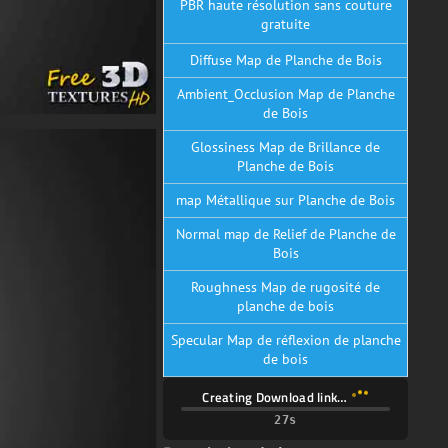
PBR haute résolution sans couture
gratuite
Diffuse Map de Planche de Bois
Ambient_Occlusion Map de Planche
de Bois
Glossiness Map de Brillance de
Planche de Bois
map Métallique sur Planche de Bois
Normal map de Relief de Planche de
Bois
Roughness Map de rugosité de
planche de bois
Specular Map de réflexion de planche
de bois
Creating Download link…
Description de la texture :