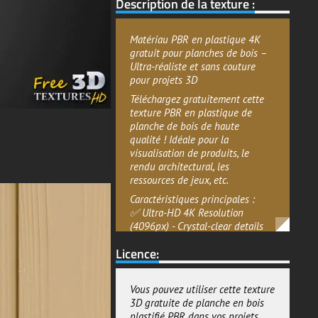
Matériau PBR en plastique 4K
gratuit pour planches de bois –
Ultra-réaliste et sans couture
pour projets 3D
Téléchargez gratuitement cette
texture PBR en plastique de
planche de bois de haute
qualité ! Idéale pour la
visualisation de produits, le
rendu architectural, les
ressources de jeux, etc.
Caractéristiques principales :
✅ Ultra-HD 4K Resolution
(4096px) - Crystal-clear details
for professional-grade renders
Licence:
✅ Complete PBR Material Set
includes:
-Couleur de base/Albédo
Vous pouvez utiliser cette texture
-Normale
3D gratuite de planche en bois
-Rugosité
plastifié PBR dans vos projets
-Métallique
personnels ou commerciaux, tout