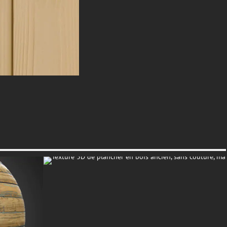
- Publicité - Améliorez vos
maquettes et présentations de
produits
Utilisation flexible :
-100% Gratuit pour les projets
commerciaux et personnels
-Aucun crédit requis
-Aucun filigrane ni restriction
⬇️ Instant Download - Enhance
Your 3D Projects Today! ⬇️
textures-3d-gratuiteshd.com