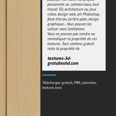
-Occlusion ambiante
travail 3D, architecture ou jeux
-Hauteur
vidéo, design web, art Photoshop,
✅ Universal Compatibility -
fond d'écran, arrière-plan, design
Works with all major 3D engines
graphique... Vous pouvez les
(Blender, Unreal, Unity, Maya, etc.)
utiliser sans limitations.
✅ Dual Rendering Ready -
Vous ne pouvez pas vendre ou
Perfect for both real-time and
revendiquer la propriété de ces
offline rendering workflows
textures. Tout contenu gratuit
✅ Smart Reflection Control - Pre-
reste la propriété de
tuned maps for perfect material
response to lighting
textures-3d-
gratuiteshd.com
Idéal pour :
-Conception de produits - Créer
des finitions en bois plastique
réalistes pour les biens de
Télécharger
,
gratuit
,
PBR
,
planches
,
consommation
texture
,
bois
-Visualisation architecturale -
Idéal pour les intérieurs
modernes et les éléments
décoratifs
- Développement de jeux - Prêt
pour les moteurs de jeu de
nouvelle génération