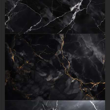
esthétique cinq étoiles sans séances photos coûteuses ni abonnements
à des banques d'images premium. »
Du branding de startup nécessitant une crédibilité instantanée aux
amateurs créant de magnifiques maquettes de décoration intérieure,
cette texture offre une valeur inégalée tout en maintenant la qualité
des ressources payantes.
Avec une utilisation personnelle et commerciale sans restriction, cette
texture de Marbre Noir aux Veines d'Or libère un potentiel créatif sans
limites.
Les marques de mode peuvent créer des lookbooks glamoureux, les
restaurateurs peuvent concevoir des menus haut de gamme, et les
artistes peuvent produire des œuvres d'art numériques vendables, tous
bénéficiant de sa sophistication inhérente.
La texture opère sa magie à la fois comme élément central audacieux
et accent subtil, s'adaptant sans effort aux sites web, aux supports
imprimés ou aux designs environnementaux.
En incorporant ce magnifique motif de marbre, vous n'améliorez pas
seulement un projet, vous l'imprégnez d'une sensation d'exclusivité et
de raffinement qui résonne auprès d'un public averti.
Téléchargez maintenant pour commencer à transformer les designs
ordinaires en déclarations extraordinaires de luxe.
Tout le contenu gratuit reste la propriété de free-3dtextureshd.com.
textures-3d-gratuiteshd.com