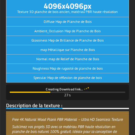
4096x4096px
Texture 3D planche de bois ancien, matériau PBR haute résolution
Diffuse Map de Planche de Bois
Ambient_Occlusion Map de Planche de Bois
Glossiness Map de Brillance de Planche de Bois
map Métallique sur Planche de Bois
Normal map de Relief de Planche de Bois
Roughness Map de rugosité de planche de bois
Specular Map de réflexion de planche de bois
Creating Download link…
Description de la texture :
Free 4K Natural Wood Plank PBR Material – Ultra HD Seamless Texture
Sublimez vos projets 3D avec ce matériau PBR haute résolution en
planche de bois naturel 100% gratuit. Idéale pour la conception de
jeux, la visualisation architecturale et les rendus photoréalistes, cette