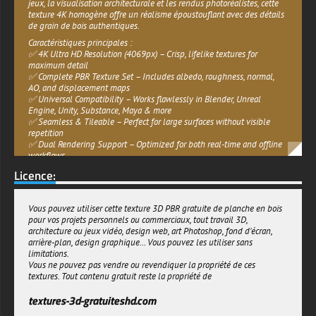
texture 4K homogène offre un réalisme époustouflant avec des détails
de grain de bois authentiques.
Caractéristiques principales :
✅ 4K Ultra HD Resolution (4069px) – Crisp, lifelike textures for
maximum detail
✅ Complete PBR Texture Set – Includes albedo, roughness, normal,
AO, and displacement maps
✅ Universal Compatibility – Works flawlessly in Blender, Unreal
Engine, Unity, Substance, Maya & more
✅ Seamless & Tileable – Perfect for large surfaces without visible
repetition
✅ Dual Rendering Support – Optimized for both real-time and offline
workflows
Licence:
Pourquoi télécharger cette texture de bois gratuite ?
Plug & Play Ready – Use the included maps for perfect results out of
the box
Vous pouvez utiliser cette texture 3D PBR gratuite de planche en bois
Fully Customizable – Adjust settings in your render engine for unique
pour vos projets personnels ou commerciaux, tout travail 3D,
looks
architecture ou jeux vidéo, design web, art Photoshop, fond d'écran,
Professional Quality – Hollywood-grade texture for indie and pro
arrière-plan, design graphique... Vous pouvez les utiliser sans
projects alike
limitations.
Vous ne pouvez pas vendre ou revendiquer la propriété de ces
Download now and bring natural, weathered wood realism to your 3D
textures. Tout contenu gratuit reste la propriété de
scenes – completely free!
textures-3d-gratuiteshd.com
textures-3d-gratuiteshd.com