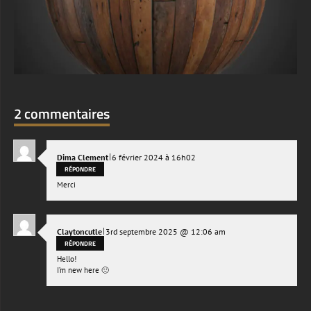
2 commentaires
|
Dima Clement
6 février 2024 à 16h02
RÉPONDRE
Merci
|
Claytoncutle
3rd septembre 2025 @ 12:06 am
RÉPONDRE
Hello!
I’m new here 🙂