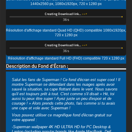
Résolution d'affichage standard Quad HD (QHD) compatible 1080x1920px,
720 x 1280 px
Creating Download link…
Résolution d'affichage standard Full HD (FHD) compatible 720 x 1280 px
Description du Fond d'Écran :
Salut les fans de Superman ! Ce fond d'écran est super cool ! Il
montre Superman se détendant dans les nuages après avoir
sauvé la situation, sa cape flottant dans le vent. Nous savons
qu'il est toujours prêt à tout. C'est comme s'il disait « Hé, toi
aussi tu peux être super ! Ayez juste un peu d'espoir et de
courage ! » Alors prends cette photo, fais comme si tu avais
une cape et vole avec Superman !
Vous pouvez utiliser ce magnifique fond d'écran gratuit sur
votre appareil :
-Superman wallpaper 4K HD ULTRA HD for PC Desktop &
Laptop (including popular brands like Apple MacBook, Dell
XPS, HP Spectre, Lenovo ThinkPad, Asus ROG Strix,
Microsoft Surface, Acer, MSI, Toshiba, Samsung, Razer, LG
Gram, Alienware, Huawei MateBook, LG Ultra, Google
Pixelbook, LG Gram, LG Ultra, Razer Blade, Gigabyte Aero.
-Fond d'écran Superman 4K HD ULTRA HD pour appareil