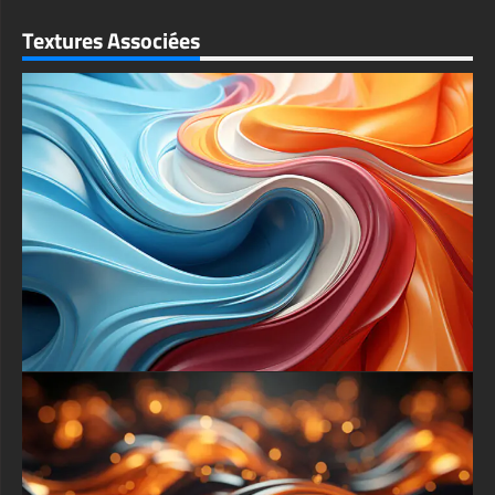
Le jeu de la lumière et de l'ombre sur leurs surfaces courbes
crée des reflets et des lueurs profondes, renforçant l'effet
tridimensionnel et vous invitant à les toucher. Cette beauté
complexe se détache sur un fond sophistiqué et neutre, une
toile de tons doux et atténués subtilement ornée de formes
géométriques délicates, des rectangles épurés et des cercles
discrets.
Ces éléments de fond fournissent une harmonie structurelle
sans rivaliser pour l'attention, assurant que la symphonie des
sphères reste le point focal incontesté. Ce choix artistique
encadre la composition parfaitement, permettant aux couleurs
vibrantes et aux textures brillantes de vraiment briller et invitant
les spectateurs à s'arrêter, contempler et se perdre dans la
beauté complexe et captivante de l'œuvre.
Pour garantir que cette « Symphonie des Sphères » puisse
élever chaque espace numérique que vous habitez, elle a été
professionnellement optimisée pour une gamme universelle
d'appareils et de plateformes. Pour votre ordinateur de bureau
ou portable, que vous utilisiez un Apple MacBook, un Dell
XPS, un HP Spectre ou un puissant ordinateur de jeu Asus,
appliquer ce fond d'écran Ultra HD 4K insufflera à votre espace
de travail une explosion d'énergie sophistiquée et d'inspiration
créative, remplaçant un écran vierge par une fenêtre sur ce
monde abstrait captivant.
On mobile devices, the specially crafted portrait-oriented
version ensures the composition’s harmonious balance is