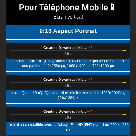
Écran vertical
9:16 Aspect Portrait
Creating Download link…
affichage Ultra HD (UHD) standard, 4K UHD (2K par 4K) Résolution
compatible 1440x2560 px, 1080x1920 px, 720x1280 px
Creating Download link…
écran Quad HD (QHD) standard résolution compatible 1080x1920px,
720x1280px
Creating Download link…
résolution compatible avec l'affichage Full HD (FHD) standard 720 x 1280
px
Description de la texture :
Plongez dans le monde captivant de « Symphony of Spheres
», un magnifique fond d'écran gratuit qui transforme votre écran
en un affichage à couper le souffle d'art abstrait moderne. Cette