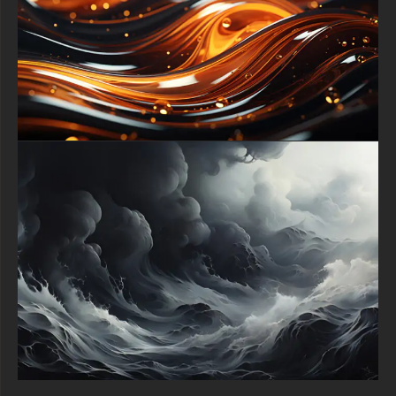
perfectly framed on your iPhone, Samsung Galaxy, Google
Pixel, or any other Android smartphone or tablet, adding a daily
touch of elegant artistic flair to your homescreen and lock
screen.
Pour une immersion vraiment cinématographique, déployer ce
fond d'écran sur un grand téléviseur intelligent via Roku, Fire
TV ou Apple TV transforme votre salon en galerie d'art
moderne, tandis que les joueurs peuvent améliorer leur
environnement PlayStation ou Xbox avec son énergie
dynamique. Nous sommes heureux d'offrir ce fond d'écran
abstrait gratuit dans une gamme complète de tailles, l'option
première étant l'original, en résolution UHD 4K incroyablement
détaillée (3840x2160 pixels), garantissant que chaque reflet
brillant et chaque nuance subtile s'affichent avec une clarté
parfaite. Téléchargez maintenant pour diriger instantanément
cette belle symphonie sur votre écran et transformer votre
expérience numérique.
textures-3d-gratuiteshd.com
Laisser un commentaire