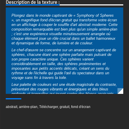
composition remarquable est bien plus qu'un simple arrière-plan
; c'est une expérience visuelle minutieusement arrangée où
chaque élément joue un rôle crucial dans un ballet harmonieux
et dynamique de forme, de lumière et de couleur.
Le chef-d'œuvre se concentre sur un arrangement captivant de
sphères, chacune étant une sphère parfaite mais pulsant de
son propre caractère unique. Ces sphères varient
considérablement en taille, des sphères proéminentes et
imposantes aux petits accents délicats, créant un sens du
rythme et de l'échelle qui guide l'œil du spectateur dans un
voyage sans fin à travers la toile.
Leur palette de couleurs est une étude magistrale du contraste,
présentant des rouges vibrants et énergiques et des bleus
profonds et tranquilles qui jouent contre des blancs apaisants
et purs ainsi que des oranges chauds et accueillants. Cette
juxtaposition délibérée crée un jeu dynamique qui est à la fois
abstrait
,
arrière-plan
,
Télécharger
,
gratuit
,
fond d'écran
stimulant et profondément équilibré, évoquant un spectre
d'émotions allant de l'énergie passionnée à la contemplation
sereine.
La magie de ce téléchargement de fond d'écran gratuit réside
dans son réalisme époustouflant. Chaque sphère arbore une
surface brillante impeccablement rendue qui agit comme une
Textures Associées
lentille microscopique, capturant et reflétant une lumière
ambiante douce. Cette attention minutieuse aux détails confère
une profondeur et une dimension stupéfiantes, donnant aux
sphères l'apparence de la tangibilité, comme si elles pouvaient
rouler directement hors de l'écran de votre appareil.