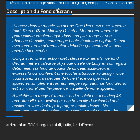
Résolution d'affichage standard Full HD (FHD) compatible 720 x 1280 px
Description du Fond d'Écran :
Plongez dans le monde vibrant de One Piece avec ce superbe
fond d'écran 4K de Monkey D. Luffy. Mettant en vedette le
protagoniste emblématique dans son gilet rouge et son
chapeau de paille, cette image haute résolution capture l'esprit
aventureux et la détermination débridée qui incarnent la série
animée bien-aimée.
Conçu avec une attention méticuleuse aux détails, ce fond
d'écran met en valeur le physique ciselé de Luffy et son regard
déterminé, sur fond de coups de pinceau audacieux et
expressifs qui confèrent une touche artistique au design. Que
vous soyez un fan dévoué de One Piece ou que vous
appréciez simplement l'art numérique captivant, ce fond d'écran
est sûr d'améliorer l'expérience visuelle de votre appareil.
Available in a range of formats and resolutions, including 4K
and Ultra HD, this wallpaper can be easily downloaded and
applied to your desktop, laptop, or mobile device. No
registration or subscription is required – simply choose the
format that best suits your device's specifications and enjoy
the stunning visual quality.
arrière-plan
,
Télécharger
,
gratuit
,
Luffy
,
fond d'écran
Améliorez votre paysage numérique avec ce fond d'écran 4K
de Monkey D. Luffy, soigneusement conçu, une véritable
célébration de la franchise One Piece et de son héritage