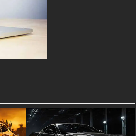
globale est visuellement
frappante, avec la moto et le
pilote dominant le premier plan
et attirant l'attention du
spectateur. Ce papier peint est
parfait pour les passionnés de
moto, les accros à l'adrénaline
et tous ceux qui apprécient la
beauté de la vitesse et du
mouvement. Il évoque un
sentiment d'aventure et
d'indépendance, ce qui en fait
un choix idéal pour ceux qui
cherchent à capturer l'esprit de
la route.
textures-3d-gratuiteshd.com