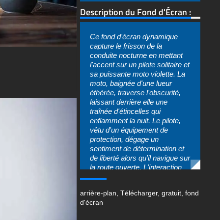
Ce fond d'écran dynamique
capture le frisson de la
conduite nocturne en mettant
l'accent sur un pilote solitaire et
sa puissante moto violette. La
moto, baignée d'une lueur
éthérée, traverse l'obscurité,
laissant derrière elle une
traînée d'étincelles qui
enflamment la nuit. Le pilote,
vêtu d'un équipement de
protection, dégage un
sentiment de détermination et
de liberté alors qu'il navigue sur
la route ouverte. L'interaction
de la lumière et de l'ombre crée
une atmosphère dramatique,
arrière-plan
,
Télécharger
,
gratuit
,
fond
soulignant la vitesse et la
d'écran
puissance de la machine.
Le papier peint est un flou de
mouvement, suggérant une
grande vitesse et un sentiment
d'urgence. La composition