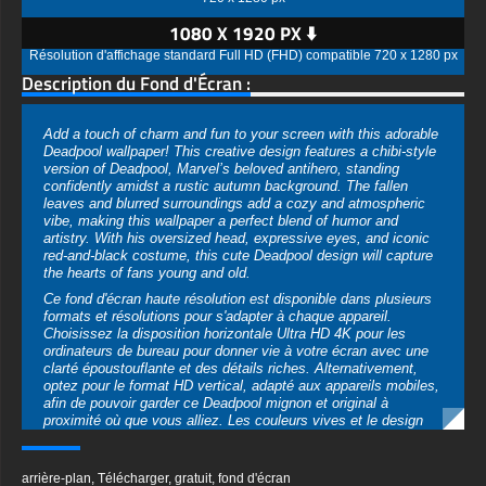
1080 X 1920 PX ⬇️
Résolution d'affichage standard Full HD (FHD) compatible 720 x 1280 px
Description du Fond d'Écran :
Add a touch of charm and fun to your screen with this adorable
Deadpool wallpaper! This creative design features a chibi-style
version of Deadpool, Marvel’s beloved antihero, standing
confidently amidst a rustic autumn background. The fallen
leaves and blurred surroundings add a cozy and atmospheric
vibe, making this wallpaper a perfect blend of humor and
artistry. With his oversized head, expressive eyes, and iconic
red-and-black costume, this cute Deadpool design will capture
the hearts of fans young and old.
Ce fond d'écran haute résolution est disponible dans plusieurs
formats et résolutions pour s'adapter à chaque appareil.
Choisissez la disposition horizontale Ultra HD 4K pour les
ordinateurs de bureau pour donner vie à votre écran avec une
clarté époustouflante et des détails riches. Alternativement,
optez pour le format HD vertical, adapté aux appareils mobiles,
afin de pouvoir garder ce Deadpool mignon et original à
proximité où que vous alliez. Les couleurs vives et le design
ludique garantissent qu'il se démarque sur n'importe quel
appareil.
arrière-plan
,
Télécharger
,
gratuit
,
fond d'écran
Perfect for Marvel enthusiasts or anyone looking for a unique