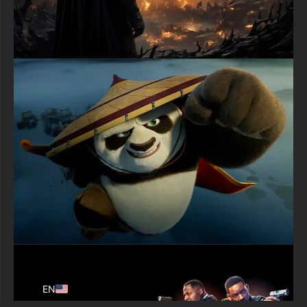
disponible en format JPG de haute qualité avec une résolution
4K et Ultra HD époustouflante qui rend chaque détail
incroyablement net et coloré.
Pour les ordinateurs de bureau et les portables, vous pouvez
télécharger la version horizontale qui s'adapte parfaitement en
tant que fond d'écran. Le format large montre tous les
personnages clairement et est magnifique sur les grands
écrans. Si vous préférez l'utiliser sur votre téléphone ou
tablette, il existe également une version verticale spécialement
conçue pour les appareils mobiles. Ainsi, Batman sera parfait
quelle que soit la taille de votre écran ! Le meilleur avec ce
superbe fond d'écran Batman, c'est qu'il est totalement gratuit à
télécharger ! Pas besoin de s'inscrire, de fournir votre email ou
de créer un compte. Cliquez simplement sur le bouton de
téléchargement et enregistrez cette image épique de super-
héros sur votre appareil immédiatement. Aucune inscription
requise, pas de temps d'attente, pas de complications - juste
un accès instantané à cet incroyable fond d'écran Batman.
Transformez votre appareil en un morceau de Gotham City
avec ce spectaculaire fond d'écran du film The Batman ! Il est
parfait pour les fans de super-héros de tous âges et rendra
votre écran absolument incroyable. Téléchargez-le dès
aujourd'hui dans le format et la résolution de votre choix, et
profitez de la protection quotidienne du Chevalier Noir dans
votre monde numérique !
EN
textures-3d-gratuiteshd.com