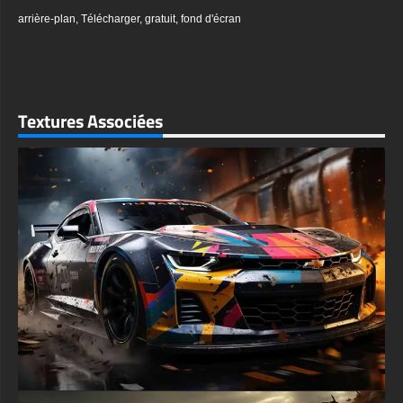
scintiller sous les lumières de la ville. Cette qualité irisée crée
un effet hypnotique, comme si la voiture était vivante et
arrière-plan
,
Télécharger
,
gratuit
,
fond d'écran
réagissait à son environnement. La finition métallique capture
chaque reflet, des lampadaires dorés au bleu froid des
bâtiments environnants, créant une symphonie de couleurs qui
dansent sur la carrosserie sculptée de la McLaren.
Le décor urbain est un personnage à part entière, enveloppant
la McLaren d'une atmosphère sombre et dramatique. Les rues
Textures Associées
mouillées par la pluie reflètent la myriade de lumières, créant
une surface semblable à un miroir qui double l'impact visuel.
Les enseignes au néon et les vitrines ajoutent des touches de
couleur à la scène, renforçant l'aspect cyberpunk de la
composition.
Le mouvement est brillamment retranscrit dans cette image
statique à travers plusieurs éléments clés. Le léger flou des
roues et les éclaboussures d'eau derrière la voiture suggèrent
un déplacement à grande vitesse. Parallèlement, les reflets de
l'objectif et les traînées de lumière créent une impression de
mouvement, comme si le spectateur se laissait emporter par la
McLaren dans la nuit de la ville.
Disponible dans une résolution 4K époustouflante, ce fond
d'écran apportera une clarté et des détails inégalés à n'importe
quel écran, des grands écrans de bureau aux derniers appareils
mobiles haute résolution. La riche palette de couleurs de
l'image et son éclairage spectaculaire en font un choix
polyvalent qui peut améliorer une large gamme de thèmes de
bureau ou de mises en page de smartphone.