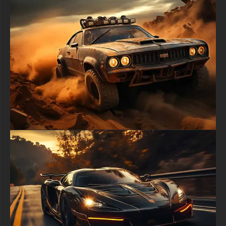
Transformez votre espace de travail numérique ou votre
appareil personnel en un portail vers cette conduite nocturne
palpitante. Laissez la McLaren 720S inspirer votre quête
d'excellence et votre appréciation du design de pointe.
Téléchargez gratuitement ce fond d'écran HD 4K dès
maintenant et apportez une touche d'art automobile et
d'excitation urbaine à vos écrans !
textures-3d-gratuiteshd.com