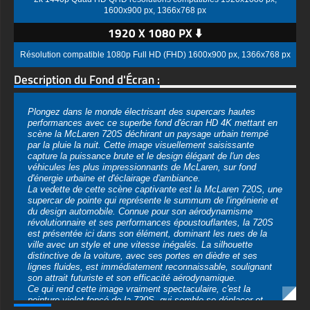
1600x900 px, 1366x768 px
1920 X 1080 PX ⬇️
Résolution compatible 1080p Full HD (FHD) 1600x900 px, 1366x768 px
Description du Fond d'Écran :
Plongez dans le monde électrisant des supercars hautes
performances avec ce superbe fond d'écran HD 4K mettant en
scène la McLaren 720S déchirant un paysage urbain trempé
par la pluie la nuit. Cette image visuellement saisissante
capture la puissance brute et le design élégant de l'un des
véhicules les plus impressionnants de McLaren, sur fond
d'énergie urbaine et d'éclairage d'ambiance.
La vedette de cette scène captivante est la McLaren 720S, une
supercar de pointe qui représente le summum de l'ingénierie et
du design automobile. Connue pour son aérodynamisme
révolutionnaire et ses performances époustouflantes, la 720S
est présentée ici dans son élément, dominant les rues de la
ville avec un style et une vitesse inégalés. La silhouette
distinctive de la voiture, avec ses portes en dièdre et ses
lignes fluides, est immédiatement reconnaissable, soulignant
son attrait futuriste et son efficacité aérodynamique.
Ce qui rend cette image vraiment spectaculaire, c'est la
peinture violet foncé de la 720S, qui semble se déplacer et