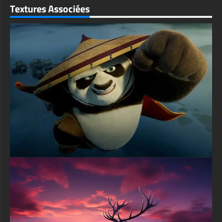
appareil de streaming Amazon, Fire TV, Android TV, LG
Textures Associées
WebOS, Roku TV, Google TV, Horizon TV, Firefox OS pour TV,
Boxee
-Fond d'écran Cheval au coucher du soleil HD 4K ULTRA HD
pour console de jeu Sony PlayStation, Microsoft Xbox,
Nintendo Switch
Ce fond d'écran gratuit de loup noir est disponible dans une
variété de tailles pour répondre à vos besoins, y compris le
superbe UHD 4K original (3840x2160 px), des options haute
définition et une version orientée portrait spécialement conçue
pour les téléphones.
textures-3d-gratuiteshd.com