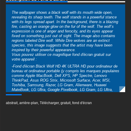
The wallpaper shows a black wolf with its mouth wide open,
revealing its sharp teeth. The wolf stands in a powerful stance
with its legs spread apart. In the background, there is a blazing
fire, casting an orange glow on the fur of the wolf. The wolf’s
expression is one of anger and ferocity, and its eyes appear
fixed on something just out of sight. The image also contains
regions labeled Dire wolf. While Dire wolves are an extinct
species, this image suggests that the artist may have been
inspired by their powerful appearance.
Vous pouvez utiliser ce magnifique fond d'écran gratuit sur
votre appareil :
-Fond d'écran Black Wolf HD 4K ULTRA HD pour ordinateur de
bureau et ordinateur portable (y compris les marques populaires
comme Apple MacBook, Dell XPS, HP Spectre, Lenovo
ThinkPad, Asus ROG Strix, Microsoft Surface, Acer, MSI,
Toshiba, Samsung, Razer, LG Gram, Alienware, Huawei
MateBook, LG Ultra, Google Pixelbook, LG Gram, LG Ultra,
Razer Blade, Gigabyte Aero.
-Fond d'écran Loup noir HD 4K ULTRA HD pour appareil mobile
abstrait
,
arrière-plan
,
Télécharger
,
gratuit
,
fond d'écran
(iPhones, smartphones Android de Samsung Galaxy,
Samsung, Apple, Huawei, Xiaomi, Oppo, Vivo, Motorola,
Lenovo, LG, Google Pixel, Sony, Nokia, OnePlus, Realme,
HTC, Honor, Asus, BlackBerry et ZTE.
-Fond d'écran Black Wolf HD 4K ULTRA HD pour Smart TV et