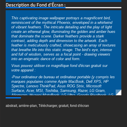
Description du Fond d'Écran :
This captivating image wallpaper portrays a magnificent bird,
reminiscent of the mythical Phoenix, enveloped in a whirlwind
of vibrant feathers. The intricate detailing and the play of light
create an ethereal glow, illuminating the golden and amber hues
that dominate the scene. Darker feathers provide a stark
contrast, adding depth and dimension to the artwork. Each
feather is meticulously crafted, showcasing an array of textures
that breathe life into this static image. The bird’s eye, intense
and full of wisdom, serves as a focal point - drawing viewers
into an enigmatic dance of color and form.
Vous pouvez utiliser ce magnifique fond d'écran gratuit sur
votre appareil :
-Pour ordinateur de bureau et ordinateur portable (y compris les
marques populaires comme Apple MacBook, Dell XPS, HP
Spectre, Lenovo ThinkPad, Asus ROG Strix, Microsoft
Surface, Acer, MSI, Toshiba, Samsung, Razer, LG Gram,
Alienware, Huawei MateBook, LG Ultra, Google Pixelbook, LG
Gram, LG Ultra, Razer Blade, Gigabyte Aero.
abstrait
,
arrière-plan
,
Télécharger
,
gratuit
,
fond d'écran
-Pour les appareils mobiles (iPhones, smartphones Android de
Samsung Galaxy, Samsung, Apple, Huawei, Xiaomi, Oppo,
Vivo, Motorola, Lenovo, LG, Google Pixel, Sony, Nokia,
OnePlus, Realme, HTC, Honor, Asus, BlackBerry et ZTE.
-Pour Smart TV et appareil de streaming Amazon, Fire TV,