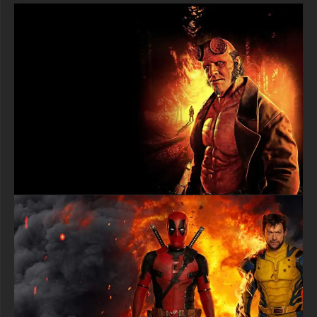
smartphone à montrer à vos amis, nous avons exactement ce
qu'il vous faut ! Le fond d'écran est disponible en super haute
résolution, y compris en qualité 4K et Ultra HD, ce qui signifie
que chaque détail magique, de la plus petite éclat de verre à la
lueur magique la plus brillante, apparaîtra incroyablement net et
coloré. Vous pouvez le télécharger au format JPG, qui
fonctionne parfaitement sur tous les appareils et n'occupera
pas trop d'espace de stockage.
Le meilleur aspect de ce fond d'écran d'affiche du film Doctor
Strange est qu'il est entièrement gratuit à télécharger et vous
n'avez pas besoin de vous inscrire ou de donner votre adresse
email ! Cliquez simplement sur le bouton de téléchargement et
vous aurez ce magnifique fond d'écran magique prêt à l'emploi
en quelques secondes. La qualité d'image est si bonne que
votre écran ressemblera à une véritable affiche de cinéma,
apportant toute la magie et l'excitation de l'Univers
Cinématographique Marvel directement sur votre appareil. Que
vous soyez un grand fan du jeu d'acteur incroyable de Benedict
Cumberbatch, que vous aimiez les films de super-héros avec
de la magie et des effets spéciaux, ou que vous pensiez
simplement que Doctor Strange a les pouvoirs les plus cool qui
soient, ce fond d'écran transformera votre écran en un portail
vers la dimension mystique et montrera à tous que vous
adorez les aventures les plus magiques des super-héros
Marvel !
textures-3d-gratuiteshd.com