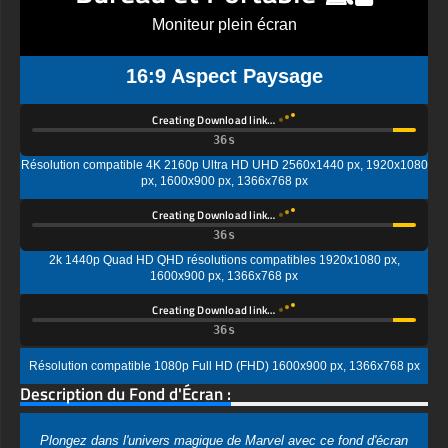
Moniteur plein écran
16:9 Aspect Paysage
Creating Download link…
Résolution compatible 4K 2160p Ultra HD UHD 2560x1440 px, 1920x1080
px, 1600x900 px, 1366x768 px
Creating Download link…
2k 1440p Quad HD QHD résolutions compatibles 1920x1080 px,
1600x900 px, 1366x768 px
Creating Download link…
Résolution compatible 1080p Full HD (FHD) 1600x900 px, 1366x768 px
Description du Fond d'Écran :
Plongez dans l'univers magique de Marvel avec ce fond d'écran
incroyable de Doctor Strange qui rendra votre écran
absolument époustouflant ! Cette fantastique affiche de film
montre le Maître des Arts Mystiques dans son moment le plus