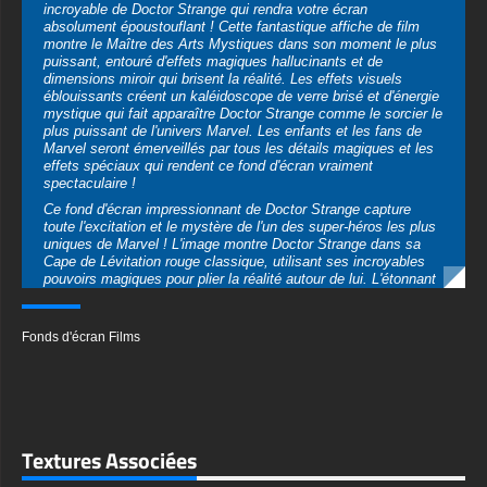
puissant, entouré d'effets magiques hallucinants et de
dimensions miroir qui brisent la réalité. Les effets visuels
éblouissants créent un kaléidoscope de verre brisé et d'énergie
mystique qui fait apparaître Doctor Strange comme le sorcier le
plus puissant de l'univers Marvel. Les enfants et les fans de
Marvel seront émerveillés par tous les détails magiques et les
effets spéciaux qui rendent ce fond d'écran vraiment
spectaculaire !
Ce fond d'écran impressionnant de Doctor Strange capture
toute l'excitation et le mystère de l'un des super-héros les plus
uniques de Marvel ! L'image montre Doctor Strange dans sa
Cape de Lévitation rouge classique, utilisant ses incroyables
pouvoirs magiques pour plier la réalité autour de lui. L'étonnant
effet de la dimension miroir crée un arrière-plan saisissant
rempli de morceaux de verre flottants et d'énergie magique qui
ressemble à quelque chose sorti d'un rêve. On peut voir tous
Fonds d'écran Films
les détails complexes de son costume, de son amulette
mystique à son expression déterminée pendant qu'il lance des
sorts puissants. Ce fond d'écran montre parfaitement pourquoi
Doctor Strange est un personnage si fascinant qui utilise la
magie plutôt que la super force ou des gadgets high-tech !
Ce qui rend ce fond d'écran encore plus spécial, c'est qu'il
Textures Associées
existe en plusieurs formats pour s'adapter parfaitement à tous
vos appareils, que ce soit à la maison ou à l'école. Que vous
ayez besoin d'un fond d'écran horizontal pour votre ordinateur
de bureau, votre ordinateur portable ou votre tablette pour les
devoirs et les jeux, ou d'une version verticale pour votre