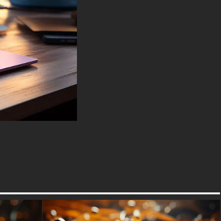
métalliques. Des lumières
orange vif illuminent certaines
parties de ces motifs
tourbillonnants, créant un
contraste saisissant avec les
zones plus sombres. Les
parties éclairées sont vibrantes
et semblent être en
mouvement, donnant vie à
l'image. Les flux plus sombres
ont une finition brillante,
réfléchissant la lumière et
ajoutant de la profondeur à
l'expérience visuelle globale.
De petites particules ou taches
de lumière sont dispersées
partout, renforçant l'ambiance
magique ou céleste. La
composition est abstraite et
peut évoquer diverses
interprétations de la part des
spectateurs.
Vous pouvez utiliser ce
magnifique fond d'écran gratuit