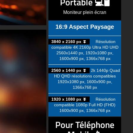
Portable 💻🖥️
Moniteur plein écran
16:9 Aspect Paysage
3840 x 2160 px ⏬
Résolution
compatible 4K 2160p Ultra HD UHD
2560x1440 px, 1920x1080 px,
1600x900 px, 1366x768 px
2560 x 1440 px ⏬
2k 1440p Quad
HD QHD résolutions compatibles
1920x1080 px, 1600x900 px,
1366x768 px
1920 x 1080 px ⏬
Résolution
compatible 1080p Full HD (FHD)
1600x900 px, 1366x768 px
Pour Téléphone