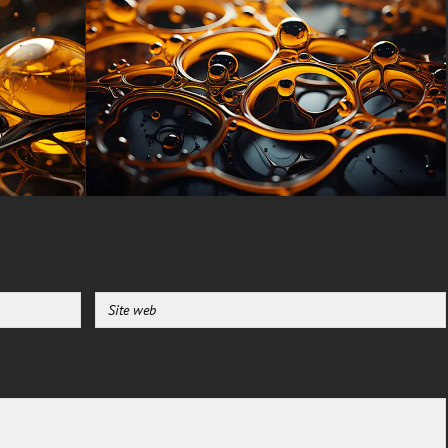
sur votre appareil :
-Pour ordinateur de bureau et
ordinateur portable (y compris
les marques populaires
comme Apple MacBook, Dell
XPS, HP Spectre, Lenovo
ThinkPad, Asus ROG Strix,
Microsoft Surface, Acer, MSI,
Toshiba, Samsung, Razer, LG
Gram, Alienware, Huawei
MateBook, LG Ultra, Google
Pixelbook, LG Gram, LG Ultra,
Razer Blade, Gigabyte Aero.
-Pour les appareils mobiles
(iPhones, smartphones Android
de Samsung Galaxy,
Samsung, Apple, Huawei,
Xiaomi, Oppo, Vivo, Motorola,
Lenovo, LG, Google Pixel,
Sony, Nokia, OnePlus,
Realme, HTC, Honor, Asus,
BlackBerry et ZTE.