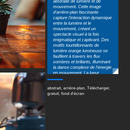
abstraite de lumière et de
mouvement. Cette image
d'arrière-plan fascinante
capture l'interaction dynamique
entre la lumière et le
mouvement, créant un
spectacle visuel à la fois
énigmatique et captivant. Des
motifs tourbillonnants de
lumière orange lumineuse se
faufilent à travers les flux
sombres et brillants, illuminant
la danse complexe de l'énergie
en mouvement. La lueur
radieuse émane d'une qualité
éthérée, jetant un sort
abstrait
,
arrière-plan
,
Télécharger
,
d'enchantement qui invite les
gratuit
,
fond d'écran
spectateurs à se perdre dans
les profondeurs de son attrait
mystique.
L'image présente des motifs
tourbillonnants qui ressemblent
à des flux liquides ou