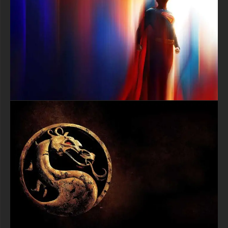
télécharger au format JPG, qui est parfait pour tous les
appareils et ne ralentira pas votre ordinateur ou votre
téléphone.
Le meilleur aspect de ce fond d'écran Capitaine Jack Sparrow
Pirates des Caraïbes est qu'il est totalement gratuit à
télécharger et vous n'avez pas besoin de créer de compte ou
de remplir des formulaires ennuyeux ! Cliquez simplement sur
télécharger et vous aurez ce fantastique fond d'écran pirate
prêt à l'emploi immédiatement. La qualité d'image est si
extraordinaire que votre écran ressemblera à une véritable
affiche de cinéma, apportant toute l'excitation et l'aventure des
pirates des Caraïbes directement sur votre appareil. Que vous
soyez un grand fan du jeu d'acteur extraordinaire de Johnny
Depp, que vous aimiez les aventures de pirates, ou que vous
pensiez simplement que le Capitaine Jack Sparrow est le
personnage le plus cool qui soit, ce fond d'écran rendra votre
écran absolument fantastique et montrera à tous que vous
adorez les films d'aventure épiques et les histoires de pirates !
textures-3d-gratuiteshd.com