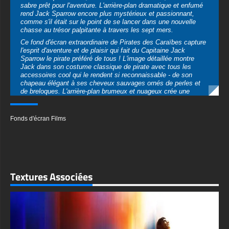
sabre prêt pour l'aventure. L'arrière-plan dramatique et enfumé
rend Jack Sparrow encore plus mystérieux et passionnant,
comme s'il était sur le point de se lancer dans une nouvelle
chasse au trésor palpitante à travers les sept mers.
Ce fond d'écran extraordinaire de Pirates des Caraïbes capture
l'esprit d'aventure et de plaisir qui fait du Capitaine Jack
Sparrow le pirate préféré de tous ! L'image détaillée montre
Jack dans son costume classique de pirate avec tous les
accessoires cool qui le rendent si reconnaissable - de son
chapeau élégant à ses cheveux sauvages ornés de perles et
de breloques. L'arrière-plan brumeux et nuageux crée une
atmosphère de pirate parfaite qui vous donne l'impression d'être
à bord d'un navire pirate naviguant dans des eaux brumeuses.
Les enfants qui adorent les films d'aventure et les histoires de
Fonds d'écran Films
pirates vont absolument adorer avoir ce fond d'écran
passionnant sur leurs appareils !
Ce qui rend ce fond d'écran vraiment spécial, c'est qu'il est
disponible dans de nombreux formats différents pour s'adapter
parfaitement à tous vos appareils. Que vous ayez besoin d'un
fond d'écran horizontal pour votre ordinateur de bureau, votre
Textures Associées
ordinateur portable ou votre tablette pour regarder des films, ou
d'une version verticale pour votre smartphone à montrer à vos
amis, nous avons exactement ce qu'il vous faut ! Le fond
d'écran est disponible en superbe haute résolution, y compris
en qualité 4K et Ultra HD, ce qui signifie que chaque détail du
costume de Jack, de son épée à son sourire mystérieux,
apparaîtra incroyablement net et clair. Vous pouvez le