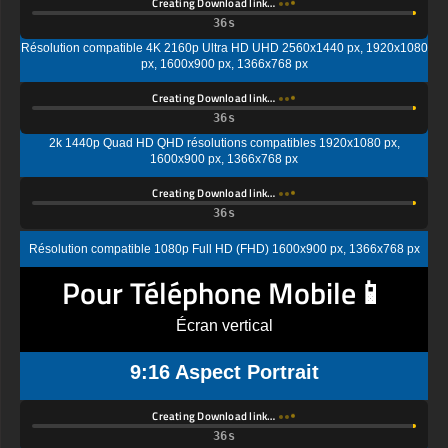
Creating Download link…
Résolution compatible 4K 2160p Ultra HD UHD 2560x1440 px, 1920x1080
px, 1600x900 px, 1366x768 px
Creating Download link…
2k 1440p Quad HD QHD résolutions compatibles 1920x1080 px,
1600x900 px, 1366x768 px
Creating Download link…
Résolution compatible 1080p Full HD (FHD) 1600x900 px, 1366x768 px
Pour Téléphone Mobile📱
Écran vertical
9:16 Aspect Portrait
Creating Download link…
Écran standard Ultra HD (UHD), résolution compatible 4K UHD (2K par 4K)
1440x2560 px, 1080x1920px, 720 x 1280 px
Creating Download link…