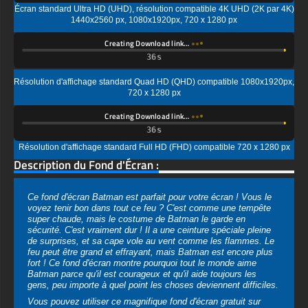
Résolution d'affichage standard Quad HD (QHD) compatible 1080x1920px,
720 x 1280 px
Creating Download link…
Résolution d'affichage standard Full HD (FHD) compatible 720 x 1280 px
Description du Fond d'Écran :
Ce fond d'écran Batman est parfait pour votre écran ! Vous le
voyez tenir bon dans tout ce feu ? C'est comme une tempête
super chaude, mais le costume de Batman le garde en
sécurité. C'est vraiment dur ! Il a une ceinture spéciale pleine
de surprises, et sa cape vole au vent comme les flammes. Le
feu peut être grand et effrayant, mais Batman est encore plus
fort ! Ce fond d'écran montre pourquoi tout le monde aime
Batman parce qu'il est courageux et qu'il aide toujours les
gens, peu importe à quel point les choses deviennent difficiles.
Vous pouvez utiliser ce magnifique fond d'écran gratuit sur
votre appareil :
-Fond d'écran DC Batman Art 4K HD ULTRA HD pour PC de
bureau et ordinateur portable (y compris les marques populaires
comme Apple MacBook, Dell XPS, HP Spectre, Lenovo
ThinkPad, Asus ROG Strix, Microsoft Surface, Acer, MSI,
Toshiba, Samsung, Razer, LG Gram, Alienware, Huawei