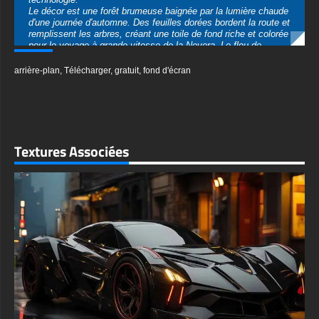
pour le voyage à grande vitesse de la Nevera. Le flou de
mouvement de l'arrière-plan et les éclaboussures d'eau
provenant de la route mouillée transmettent une sensation
arrière-plan
,
Télécharger
,
gratuit
,
fond d'écran
palpable de vitesse et d'excitation.
Ce fond d'écran plaira aux passionnés de véhicules électriques,
aux amateurs de supercars et à tous ceux qui apprécient la
juxtaposition de la technologie de pointe avec la beauté
naturelle. Disponible en téléchargement gratuit en qualité HD
4K nette, il apporte des détails et une clarté inégalés à votre
Textures Associées
écran. Des détails complexes de la carrosserie de la Nevera à
la texture des feuilles d'automne et à l'atmosphère brumeuse
de la forêt, chaque élément est rendu avec une précision
époustouflante, vous permettant de vous immerger dans cette
aventure d'automne à grande vitesse à chaque fois que vous
regardez votre appareil.
textures-3d-gratuiteshd.com