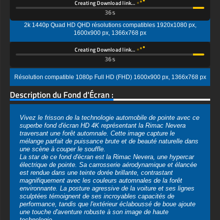
2k 1440p Quad HD QHD résolutions compatibles 1920x1080 px,
1600x900 px, 1366x768 px
Creating Download link…
Résolution compatible 1080p Full HD (FHD) 1600x900 px, 1366x768 px
Description du Fond d'Écran :
Vivez le frisson de la technologie automobile de pointe avec ce
superbe fond d'écran HD 4K représentant la Rimac Nevera
traversant une forêt automnale. Cette image capture le
mélange parfait de puissance brute et de beauté naturelle dans
une scène à couper le souffle.
La star de ce fond d'écran est la Rimac Nevera, une hypercar
électrique de pointe. Sa carrosserie aérodynamique et élancée
est rendue dans une teinte dorée brillante, contrastant
magnifiquement avec les couleurs automnales de la forêt
environnante. La posture agressive de la voiture et ses lignes
sculptées témoignent de ses incroyables capacités de
performance, tandis que l'extérieur éclaboussé de boue ajoute
une touche d'aventure robuste à son image de haute
technologie.
Le décor est une forêt brumeuse baignée par la lumière chaude
d'une journée d'automne. Des feuilles dorées bordent la route et
remplissent les arbres, créant une toile de fond riche et colorée