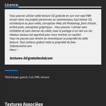
transparentes et peuvent être multipliées plusieurs fois dans votre
Licence:
modèle 3D.
textures-3d-gratuiteshd.com
Vous pouvez utiliser cette texture 3D gratuite en cuir noir rayé PBR
ancien dans vos projets personnels ou commerciaux, tout travail 3D,
architecture ou jeux vidéo, conception Web, art Photoshop, fond d'écran,
arrière-plan, conception graphique... Vous pouvez l'utiliser sans
limitation et sans donner de crédit, mais le partage d'un lien sur les
réseaux sociaux est apprécié pour nous montrer un soutien.
Vous ne pouvez pas vendre ou revendiquer la propriété de cette
texture. Tout contenu gratuit reste la propriété de free-
3dtextureshd.com.
Merci !
textures-3d-gratuiteshd.com
Télécharger
,
gratuit
,
Cuir
,
PBR
,
texture
Textures Associées