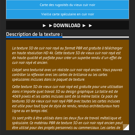
Carte des rugosités du vieux cuir noir
Vieille carte spéculaire en cuir noir
► ►DOWNLOAD ► ►
Description de la texture :
La texture 3D de cuir noir rayé au format PBR est gratuite à télécharger
en haute résolution HD 4k. Cette texture 3D de vieux cuir noir rayé est
de haute qualité et parfaite pour créer un superbe rendu d'un effet de
cuir noir rayé et ancien.
L'objet sera texturisé avec un réaliste cuir noir rayé ancien. Vous pouvez
contrôler la réflexion avec les cartes de brillance ou les cartes
spéculaires incluses dans le paquet de texture.
Cette texture 3D de vieux cuir noir rayé est gratuite pour une utilisation
dans n'importe quel travail 3D ou design graphique. La taille est de
4069 pixels et les cartes incluses sont de la même taille. Ce pack de
textures 3D de vieux cuir noir rayé PBR avec toutes les cartes incluses
est utile pour tout type de style de rendu, rendus architecturaux hors
ligne ou en temps réel.
Ils sont prêts à être utilisés dans les deux flux de travail métallique et
spéculaire. Ce matériau PBR de texture 3D en cuir noir rayé ancien peut
être utilisé pour des projets personnels ou commerciaux. Les cartes de
texture 3D de cette texture 3D en cuir noir rayé ancien sont