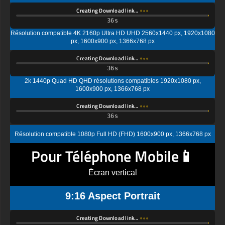
Creating Download link…
Résolution compatible 4K 2160p Ultra HD UHD 2560x1440 px, 1920x1080
px, 1600x900 px, 1366x768 px
Creating Download link…
2k 1440p Quad HD QHD résolutions compatibles 1920x1080 px,
1600x900 px, 1366x768 px
Creating Download link…
Résolution compatible 1080p Full HD (FHD) 1600x900 px, 1366x768 px
Pour Téléphone Mobile📱
Écran vertical
9:16 Aspect Portrait
Creating Download link…
Écran standard Ultra HD (UHD), résolution compatible 4K UHD (2K par 4K)
1440x2560 px, 1080x1920px, 720 x 1280 px