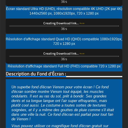
Creating Download link…
Résolution d'affichage standard Quad HD (QHD) compatible 1080x1920px,
720 x 1280 px
Creating Download link…
Résolution d'affichage standard Full HD (FHD) compatible 720 x 1280 px
Description du Fond d'Écran :
Un superbe fond d'écran Venom pour votre écran ! Ce fond
d'écran sombre montre Venom tout équipé, les muscles
ondulants. Il est au ras du sol, prêt à bondir. Ses grandes
dents et sa longue langue ont l'air super effrayantes, mais
plutôt cool aussi. Le costume a toutes sortes de textures
soignées, et il y a même des gouttes de pluie comme s'il était
dans une ville la nuit. Ce fond d'écran est parfait pour tout fan
de Venom !
Vous pouvez utiliser ce magnifique fond d'écran gratuit sur
votre appareil :
-Fond d'écran Marvel Venom 4K HD ULTRA HD pour PC de
bureau et ordinateur portable (y compris les marques populaires
comme Apple MacBook, Dell XPS, HP Spectre, Lenovo
ThinkPad, Asus ROG Strix, Microsoft Surface, Acer, MSI,