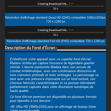
720 x 1280 px
Creating Download link…
Résolution d'affichage standard Full HD (FHD) compatible 720 x 1280 px
Description du Fond d'Écran :
Embellissez votre appareil avec ce superbe fond d'écran
Madara Uchiha qui capture l'essence du légendaire guerrier
shinobi. L'œuvre représente Madara dans son armure de
combat emblématique, avec une combinaison distinctive de
tons cramoisis profonds et noirs ombragés. Le personnage se
tient avec une présence imposante sur un fond texturé, ses
cheveux hérissés caractéristiques et sa posture intimidante
parfaitement capturés dans cette illustration numérique de
haute qualité.
Ce fond d'écran premium est disponible en plusieurs formats
pour répondre à vos besoins :
-4K Ultra HD (3840x2160) pour un affichage de bureau d'une
clarté exceptionnelle
-Full HD (1920x1080) pour les moniteurs de bureau standard
-Versions optimisées pour les appareils mobiles Android et iOS
- Formats d'image grand écran et standard disponibles
L'attention de l'artiste aux détails est évidente dans chaque
élément, de la conception complexe de l'armure aux effets