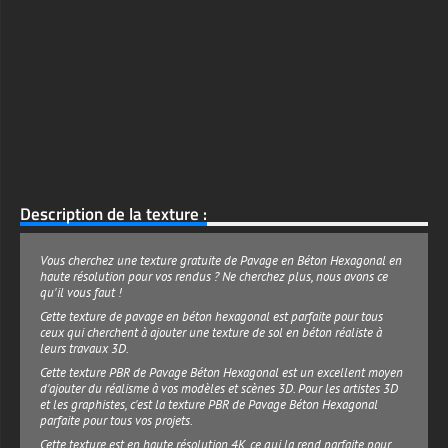
Description de la texture :
Vous cherchez une texture gratuite de Pavage en Béton Hexagonal en
haute résolution pour vos rendus ? Ne cherchez plus, nous avons ce
qu'il vous faut !
Cette texture de pavage en béton hexagonal est parfaite pour tous
ceux qui cherchent à ajouter une texture de sol en béton réaliste à
leurs travaux 3D.
Cette texture PBR de Pavage Béton Hexagonal est un excellent moyen
d'ajouter du réalisme à vos modèles et scènes 3D. Pour les artistes 3D
et les graphistes, c'est la texture PBR de Pavage Béton Hexagonal
parfaite pour tous vos projets.
Cette texture est en haute résolution 4K, ce qui la rend parfaite pour
ajouter une touche de réalisme à votre travail. Ce pack de textures 3D