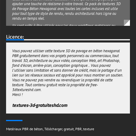
de Pavage Béton Hexagonal avec toutes les cartes incluses est utile
pour tout type de style de rendu, rendu architectural hors ligne ou
rendu en temps réel.
Ils sont prêts à être utilisés pour les deux workflows metalness ou
specular. Nous avons ajouté différentes versions pour différents
Licence:
moteurs de rendu Unity, Unreal et Vray, un package par défaut est
également disponible pour les autres moteurs.
Cette texture PBR matériau Pavage Béton Hexagonal 3D peut être
Vous pouvez utiliser cette texture 3D de pavage en béton hexagonal
utilisée pour des projets personnels ou commerciaux.
PBR gratuitement dans vos projets personnels ou commerciaux, tout
Toutes les cartes incluses sont sans joints et peuvent être multipliées
travail 3D, architecture ou jeux vidéo, conception Web, art Photoshop,
de nombreuses fois sans problème. Téléchargez-les maintenant et
fond d'écran, arrière-plan, conception graphique... Vous pouvez
laissez libre cours à votre créativité !
l'utiliser sans limitation et sans donner de crédit, mais le partage d'un
lien sur les réseaux sociaux est apprécié pour nous montrer un soutien.
textures-3d-gratuiteshd.com
Vous ne pouvez pas vendre ou revendiquer la propriété de cette
texture. Tout contenu gratuit reste la propriété de free-
3dtextureshd.com.
Merci !
textures-3d-gratuiteshd.com
Matériaux PBR de béton
,
Télécharger
,
gratuit
,
PBR
,
texture