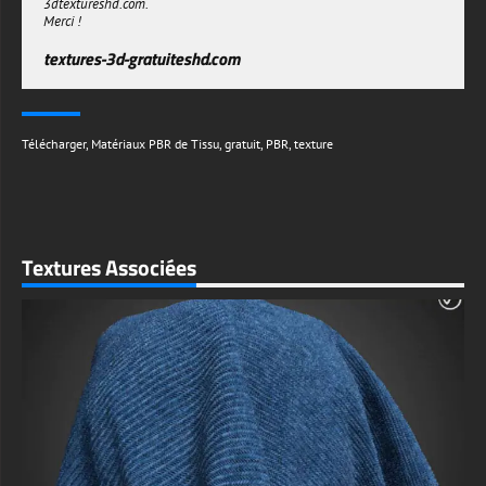
3dtextureshd.com.
Merci !
textures-3d-gratuiteshd.com
Télécharger
,
Matériaux PBR de Tissu
,
gratuit
,
PBR
,
texture
Textures Associées