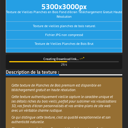
5300x3000px
Texture de Vieilles Planches en Bois Fond d'écran Téléchargement Gratuit Haute
Résolution
Texture de vieilles planches de bois naturel
Fichier JPG non compressé
Texture de Vieilles Planches de Bois Brut
Creating Download link…
26s
Description de la texture :
Cette texture de Planches de Bois premium est disponible en
téléchargement gratuit en haute résolution.
Cette texture authentiquement vieillie capture le caractère unique et
les détails riches du bois vieilli, parfait pour sublimer vos visualisations
3D, vos fonds d'écran personnalisés et vos arrière-plans de site web
avec un véritable charme rustique.
Ce qui distingue cette texture, c'est sa qualité exceptionnelle et son
authenticité naturelle.