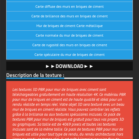
Carte diffuse des murs en briques de ciment
Carte de brillance des murs en briques de ciment
Mur de briques de ciment Carte métallique
Carte normale du mur de briques de ciment
Carte de rugosité des murs en briques de ciment
Carte spéculaire du mur de briques de ciment
►►DOWNLOAD►►
Description de la texture :
Les textures 3D PBR pour mur de briques avec ciment sont
téléchargeables gratuitement en haute résolution 4K. Ce matériau PBR
pour mur de briques en ciment est de haute qualité et idéal pour un
rendu réaliste en temps réel. Votre objet 3D sera texturé avec un beau
mur de briques en ciment réaliste. Vous pouvez contrôler les reflets
grâce à la brillance ou aux textures spéculaires incluses. Ce pack de
textures PBR pour mur de briques est gratuit pour tous vos projets 3D
ou graphiques. Sa taille est de 4069 pixels et toutes les textures
incluses sont de la même taille. Ce pack de textures PBR pour mur de
briques est utile pour tout type de rendu, du rendu architectural hors