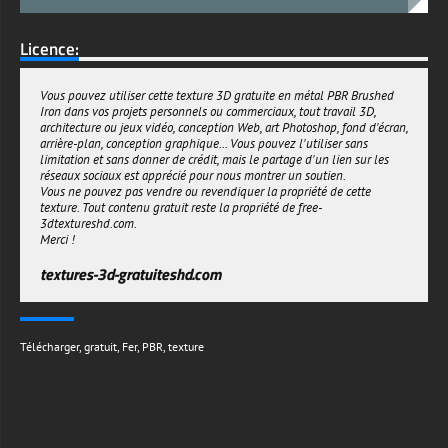
Licence:
Vous pouvez utiliser cette texture 3D gratuite en métal PBR Brushed
Iron dans vos projets personnels ou commerciaux, tout travail 3D,
architecture ou jeux vidéo, conception Web, art Photoshop, fond d'écran,
arrière-plan, conception graphique... Vous pouvez l'utiliser sans
limitation et sans donner de crédit, mais le partage d'un lien sur les
réseaux sociaux est apprécié pour nous montrer un soutien.
Vous ne pouvez pas vendre ou revendiquer la propriété de cette
texture. Tout contenu gratuit reste la propriété de free-
3dtextureshd.com.
Merci !
textures-3d-gratuiteshd.com
Télécharger
,
gratuit
,
Fer
,
PBR
,
texture