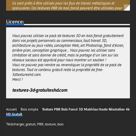
spéculaires. Ces textures PBR de bois foncé peuvent être utilisées pour
des projets personnels ou commerciaux. Cette texture de bois foncé est
transparente et peut être multipliée plusieurs fois pour couvrir votre
Licence:
objet 3D.
textures-3d-gratuiteshd.com
Vous pouvez utiliser ce pack de textures 3D en bois foncé gratuitement
dans vos projets personnels ou commerciaux, tout travail 3D,
architecture ou jeux vidéo, conception Web, art Photoshop, fond d'écran,
arrière-plan, conception graphique... Vous pouvez les utiliser sans
limitation et sans donner de crédit, mais le partage d'un lien sur les
réseaux sociaux est apprécié pour nous montrer un soutien !
Vous ne pouvez pas vendre ou revendiquer la propriété de ce pack de
textures. Tout le contenu gratuit reste la propriété de free-
3dtextureshd.com.
Merci !
textures-3d-gratuiteshd.com
Accueil
»
Bois simple
»
Texture PBR Bois Foncé 3D Matériau Haute Résolution 4k
HD Gratuit
Télécharger
,
gratuit
,
PBR
,
texture
,
bois