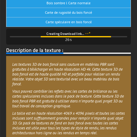
Bois sombre l Carte normale
Carte de rugosité du bois foncé
Carte spéculaire en bois foncé
Creating Download link…
Description de la texture :
Les textures 3D de bois foncé sans couture en matériau PBR sont
gratuites à télécharger en haute résolution HD 4k. Cette texture 3D de
bois foncé est de haute qualité HD et parfaite pour réaliser un rendu
réaliste. Votre objet 3D sera texturisé avec un beau matériau de bois
foncé.
Vous pouvez contrôler les reflets avec les cartes de brillance ou les
cartes spéculaires incluses dans le pack de texture. Cette texture 3D de
bois foncé PBR est gratuite à utiliser dans n'importe quel projet 3D ou
tout travail de conception graphique.
La taille est en haute résolution 4069 x 4096 pixels et toutes les cartes
incluses sont suffisamment grandes pour remplir n'importe quel objet
3D. Ce pack de textures de fond en bois foncé avec toutes les cartes
incluses est utile pour tous les types de style de rendu, les rendus
architecturaux hors ligne ou les rendus en temps réel.
Ils sont prêts à être utilisés pour les flux de travail métalliques et