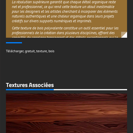
La résolution supérieure garantit que chaque détail organique reste
net et professionnel, ce qui rend cette texture un atout inestimable
pour les designers et les artistes cherchant à incorporer des éléments
naturels authentiques et une chaleur organique dans leurs projets
créatifs sur divers supports numériques et imprimés.
Cette texture de bois polyvalente constitue un outil essentiel pour les
professionnels de la création dans plusieurs disciplines, offrant des
capacités de carrelage transparent et des détails exceptionnels qui la
rendent parfaite pour de nombreuses applications. Les graphistes la
trouveront idéale pour créer des matériaux de marque organiques, des
Télécharger
,
gratuit
,
texture
,
bois
arrière-plans de sites web inspirés par la nature, des emballages de
produits et des designs d'impression qui exigent un attrait naturel
authentique et une qualité tactile.
Les artistes numériques et les illustrateurs peuvent utiliser cette
texture réaliste comme élément de conception principal ou comme
couche de fond subtile qui ajoute de la profondeur, de la complexité et
Textures Associées
de l'intérêt visuel à leurs compositions numériques. Pour les artistes
3D, les développeurs de jeux et les visualisateurs architecturaux, cette
texture fournit un mappage de matériaux exceptionnel pour créer des
environnements réalistes, des visualisations de produits et des rendus
architecturaux qui nécessitent des surfaces de bois authentiques avec
une qualité professionnelle et des détails naturels.
La texture est fournie avec une permission complète pour un usage
personnel et commercial illimité, ce qui en fait une solution idéale
pour les indépendants, les agences de design et les entreprises à la
recherche de ressources de haute qualité sans restrictions de licence ni
frais cachés. Vous pouvez intégrer en toute confiance cet arrière-plan