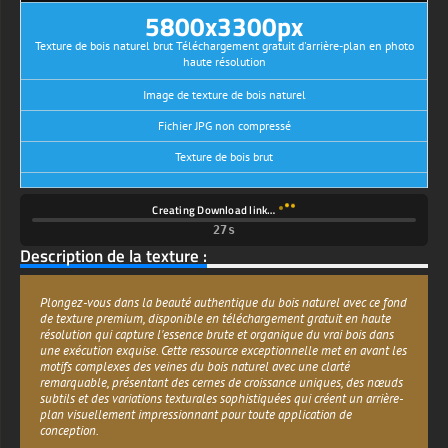
5800x3300px
Texture de bois naturel brut Téléchargement gratuit d'arrière-plan en photo
haute résolution
Image de texture de bois naturel
Fichier JPG non compressé
Texture de bois brut
Creating Download link…
26s
Description de la texture :
Plongez-vous dans la beauté authentique du bois naturel avec ce fond
de texture premium, disponible en téléchargement gratuit en haute
résolution qui capture l'essence brute et organique du vrai bois dans
une exécution exquise. Cette ressource exceptionnelle met en avant les
motifs complexes des veines du bois naturel avec une clarté
remarquable, présentant des cernes de croissance uniques, des nœuds
subtils et des variations texturales sophistiquées qui créent un arrière-
plan visuellement impressionnant pour toute application de
conception.