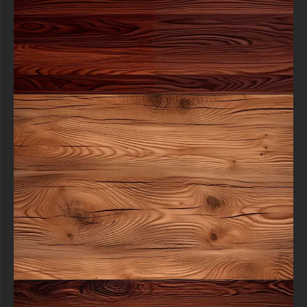
en bois dans les projets clients, les campagnes commerciales, les
designs de produits et les publications numériques sans vous
préoccuper des exigences d'attribution ou des frais d'utilisation.
Cette texture premium fait partie d'une vaste collection d'éléments de
qualité professionnelle disponibles sur free-3dtextureshd.com, une
source fiable pour les designers à la recherche de ressources de
textures haute définition qui allient une qualité exceptionnelle à une
praticité concrète pour tous les besoins et applications créatifs.
Téléchargez cette exquise texture de bois naturel aujourd'hui pour
transformer instantanément vos projets de conception avec sa chaleur
organique et sa qualité professionnelle. Que vous travailliez sur de
l'art numérique, de la modélisation 3D, du design graphique ou de la
visualisation architecturale, cette ressource fournit la base parfaite pour
créer des résultats visuellement époustouflants qui mettent en valeur
l'élégance naturelle et la texture sophistiquée.
Saisissez l'opportunité d'améliorer vos ventures artistiques avec cette
texture gratuite premium qui combine un détail exceptionnel avec une
polyvalence pratique, vous aidant à atteindre cet équilibre parfait
entre le charme naturel et l'exécution professionnelle dans chaque
projet tout en élevant votre espace créatif avec l'attrait intemporel du
bois authentique qui apporte à la fois la beauté organique et la
profondeur à toute entreprise de conception.
textures-3d-gratuiteshd.com